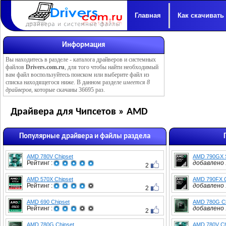
Главная
Как скачивать
Информация
Вы находитесь в разделе -
каталога драйверов и системных
файлов
Drivers.com.ru
, для того чтобы найти необходимый
вам файл воспользуйтесь поиском или выберите файл из
списка находящегося ниже. В данном разделе
имеется 8
драйверов
, которые скачаны 36695 раз.
Драйвера для Чипсетов » AMD
Популярные драйвера и файлы раздела
AMD 780V Chipset
AMD 790GX S
Рейтинг :
добавлено :
2
AMD 570X Chipset
AMD 790FX C
Рейтинг :
добавлено :
2
AMD 690 Chipset
AMD 780G Ch
Рейтинг :
добавлено :
2
AMD 780G Chipset
AMD 780V Ch