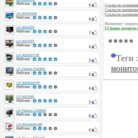
Рейтинг :
5
Ссылка на скачивани
Ссылка на скачивани
LG W1943SS
Ссылка на скачивани
Рейтинг :
6
Внимание! укорить
LG W2043S
CCleaner, которую 
Рейтинг :
7
LG W2243T
Рейтинг :
4
Теги 
LG W2242T-SF
Рейтинг :
3
монито
LG Flatron E1940S
Рейтинг :
5
LG W2253S-PF
Рейтинг :
4
LG W2246S
Рейтинг :
3
LG Flatron L192WS
Рейтинг :
6
LG W1946SN-BF
Рейтинг :
4