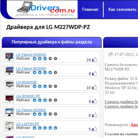
Главная
Как скачивать
Драйвера для LG M227WDP-PZ
Популярные драйвера и файлы раздела
17-07-2012, 
LG Flatron W1942S
Рейтинг :
24
Скачать бесплатно
LG Flatron W1934S
M227WDP-PZ
Рейтинг :
9
Размер файла: 32.
LG W1943SE
Поддерживаемые 
Рейтинг :
10
Windows XP 32 bit,
32 bit
LG W1943C-PF
Рейтинг :
9
Скачать драйвер бес
Скачать драйвер бы
LG Flatron W1941S
Рейтинг :
8
LG L1972H-PF
Рекомендуем :
Авт
Рейтинг :
5
Ссылки на скачив
LG W2253V