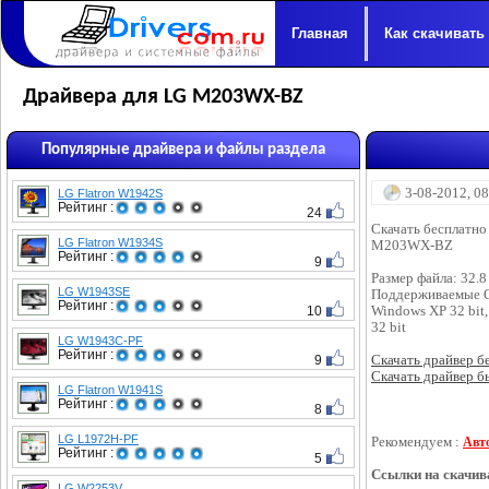
Главная
Как скачивать
Драйвера для LG M203WX-BZ
Популярные драйвера и файлы раздела
3-08-2012, 0
LG Flatron W1942S
Рейтинг :
24
Скачать бесплатно
LG Flatron W1934S
M203WX-BZ
Рейтинг :
9
Размер файла: 32.
LG W1943SE
Поддерживаемые 
Рейтинг :
10
Windows XP 32 bit,
32 bit
LG W1943C-PF
Рейтинг :
9
Скачать драйвер бес
Скачать драйвер бы
LG Flatron W1941S
Рейтинг :
8
LG L1972H-PF
Рекомендуем :
Авт
Рейтинг :
5
Ссылки на скачив
LG W2253V