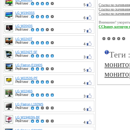
Рейтинг :
5
Ссылка на скачивани
Ссылка на скачивани
LG W1943SS
Ссылка на скачивани
Рейтинг :
6
Внимание! укорить
LG W2043S
CCleaner, которую 
Рейтинг :
7
LG W2243T
Рейтинг :
4
Теги 
LG W2242T-SF
Рейтинг :
3
монито
LG Flatron E1940S
Рейтинг :
5
монит
LG W2253S-PF
Рейтинг :
4
LG W2246S
Рейтинг :
3
LG Flatron L192WS
Рейтинг :
6
LG W1946SN-BF
Рейтинг :
4