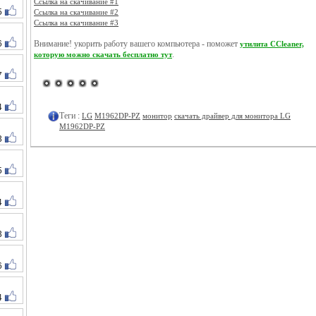
Ссылка на скачивание #1
5
Ссылка на скачивание #2
Ссылка на скачивание #3
6
Внимание! укорить работу вашего компьютера - поможет
утилита CCleaner,
.
которую можно скачать бесплатно тут
7
4
Теги :
LG
M1962DP-PZ
монитор
скачать драйвер для монитора LG
M1962DP-PZ
3
5
4
3
6
4