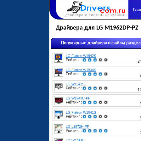
Гла
Драйвера для LG M1962DP-PZ
Популярные драйвера и файлы раздел
LG Flatron W1942S
Рейтинг :
2
LG Flatron W1934S
Рейтинг :
LG W1943SE
Рейтинг :
1
LG W1943C-PF
Рейтинг :
LG Flatron W1941S
Рейтинг :
LG L1972H-PF
Рейтинг :
LG W2253V