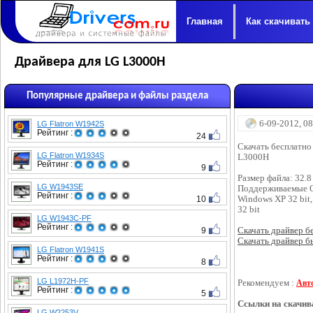
Главная
Как скачивать
Драйвера для LG L3000H
Популярные драйвера и файлы раздела
6-09-2012, 0
LG Flatron W1942S
Рейтинг :
24
Скачать бесплатно
LG Flatron W1934S
L3000H
Рейтинг :
9
Размер файла: 32.
LG W1943SE
Поддерживаемые 
Рейтинг :
10
Windows XP 32 bit,
32 bit
LG W1943C-PF
Рейтинг :
9
Скачать драйвер бес
Скачать драйвер бы
LG Flatron W1941S
Рейтинг :
8
LG L1972H-PF
Рекомендуем :
Авт
Рейтинг :
5
Ссылки на скачив
LG W2253V