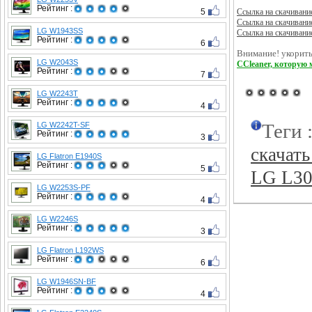
Рейтинг :
5
Ссылка на скачивани
Ссылка на скачивани
LG W1943SS
Ссылка на скачивани
Рейтинг :
6
Внимание! укорить
LG W2043S
CCleaner, которую 
Рейтинг :
7
LG W2243T
Рейтинг :
4
Теги 
LG W2242T-SF
Рейтинг :
3
скачать
LG Flatron E1940S
Рейтинг :
5
LG L3
LG W2253S-PF
Рейтинг :
4
LG W2246S
Рейтинг :
3
LG Flatron L192WS
Рейтинг :
6
LG W1946SN-BF
Рейтинг :
4