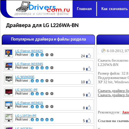
Главная
Как скачивать
Драйвера для LG L226WA-BN
Популярные драйвера и файлы раздела
6-10-2012, 0
LG Flatron W1942S
Рейтинг :
24
Скачать бесплатно
LG Flatron W1934S
L226WA-BN
Рейтинг :
9
Размер файла: 32.
LG W1943SE
Поддерживаемые 
Рейтинг :
10
XP 32 bit, Windows 
LG W1943C-PF
Скачать драйвер бес
Рейтинг :
9
Скачать драйвер бы
LG Flatron W1941S
Рейтинг :
8
Рекомендуем :
Авт
LG L1972H-PF
Рейтинг :
5
Ссылки на скачив
LG W2253V