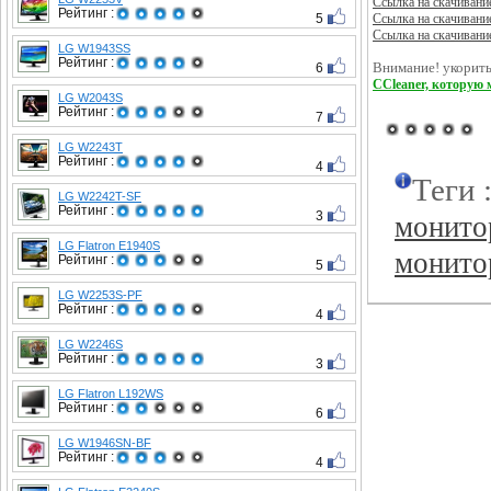
Ссылка на скачивани
Рейтинг :
5
Ссылка на скачивани
Ссылка на скачивани
LG W1943SS
Рейтинг :
6
Внимание! укорить
CCleaner, которую 
LG W2043S
Рейтинг :
7
LG W2243T
Рейтинг :
4
Теги 
LG W2242T-SF
Рейтинг :
3
монит
LG Flatron E1940S
монито
Рейтинг :
5
LG W2253S-PF
Рейтинг :
4
LG W2246S
Рейтинг :
3
LG Flatron L192WS
Рейтинг :
6
LG W1946SN-BF
Рейтинг :
4