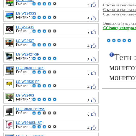
Рейтинг :
5
Ссылка на скачивани
Ссылка на скачивани
LG W1943SS
Ссылка на скачивани
Рейтинг :
6
Внимание! укорить
LG W2043S
CCleaner, которую 
Рейтинг :
7
LG W2243T
Рейтинг :
4
Теги 
LG W2242T-SF
Рейтинг :
3
монито
LG Flatron E1940S
Рейтинг :
5
монито
LG W2253S-PF
Рейтинг :
4
LG W2246S
Рейтинг :
3
LG Flatron L192WS
Рейтинг :
6
LG W1946SN-BF
Рейтинг :
4