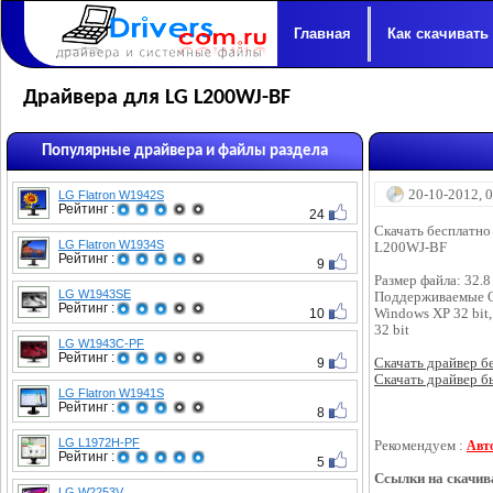
Главная
Как скачивать
Драйвера для LG L200WJ-BF
Популярные драйвера и файлы раздела
20-10-2012, 
LG Flatron W1942S
Рейтинг :
24
Скачать бесплатно
LG Flatron W1934S
L200WJ-BF
Рейтинг :
9
Размер файла: 32.
LG W1943SE
Поддерживаемые 
Рейтинг :
10
Windows XP 32 bit,
32 bit
LG W1943C-PF
Рейтинг :
9
Скачать драйвер бес
Скачать драйвер бы
LG Flatron W1941S
Рейтинг :
8
LG L1972H-PF
Рекомендуем :
Авт
Рейтинг :
5
Ссылки на скачив
LG W2253V