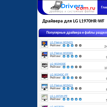
Гла
Драйвера для LG L1970HR-WF
Популярные драйвера и файлы раздел
LG Flatron W1942S
Рейтинг :
2
LG Flatron W1934S
Рейтинг :
LG W1943SE
Рейтинг :
1
LG W1943C-PF
Рейтинг :
LG Flatron W1941S
Рейтинг :
LG L1972H-PF
Рейтинг :
LG W2253V