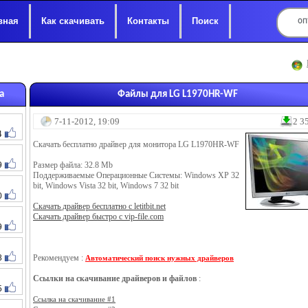
вная
Как скачивать
Контакты
Поиск
а
Файлы для LG L1970HR-WF
7-11-2012, 19:09
2 3
4
Скачать бесплатно драйвер для монитора LG L1970HR-WF
9
Размер файла: 32.8 Mb
Поддерживаемые Операционные Системы: Windows XP 32
bit, Windows Vista 32 bit, Windows 7 32 bit
0
Скачать драйвер бесплатно с letitbit.net
Скачать драйвер быстро с vip-file.com
9
8
Рекомендуем :
Автоматический поиск нужных драйверов
Ссылки на скачивание драйверов и файлов
:
5
Ссылка на скачивание #1