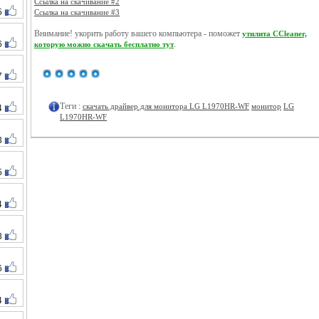
Ссылка на скачивание #2
5
Ссылка на скачивание #3
Внимание! укорить работу вашего компьютера - поможет
утилита CCleaner,
6
.
которую можно скачать бесплатно тут
7
Теги :
скачать драйвер для монитора LG L1970HR-WF
монитор
LG
4
L1970HR-WF
3
5
4
3
6
4