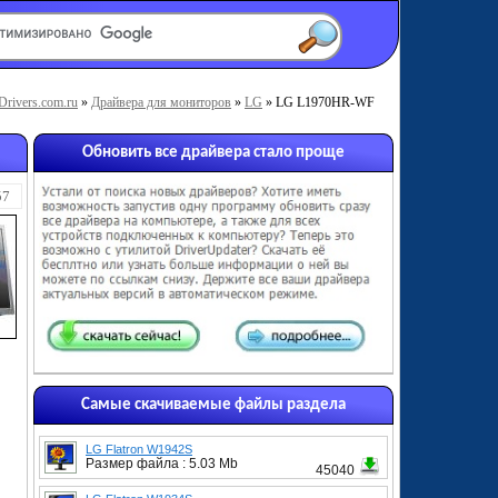
Drivers.com.ru
»
Драйвера для мониторов
»
LG
» LG L1970HR-WF
Обновить все драйвера стало проще
57
Самые скачиваемые файлы раздела
LG Flatron W1942S
Размер файла : 5.03 Mb
45040