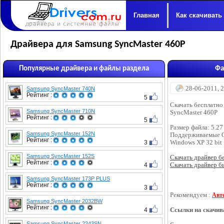
Главная
Как скачивать
Драйвера для Samsung SyncMaster 460P
Популярные драйвера и файлы раздела
Фа
28-06-2011, 
Samsung SyncMaster 740N
Рейтинг :
5
Скачать бесплатно
Samsung SyncMaster 710N
SyncMaster 460P
Рейтинг :
5
Размер файла: 5.2
Samsung SyncMaster 152N
Поддерживаемые 
Рейтинг :
3
Windows XP 32 bit
Samsung SyncMaster 152S
Скачать драйвер бес
Рейтинг :
4
Скачать драйвер бы
Samsung SyncMaster 173P PLUS
Рейтинг :
3
Рекомендуем :
Авт
Samsung SyncMaster 2032BW
Рейтинг :
4
Ссылки на скачив
Samsung SyncMaster 2243SN