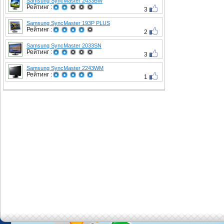
Samsung SyncMaster 2433BW
Рейтинг :
3
Samsung SyncMaster 193P PLUS
Рейтинг :
2
Samsung SyncMaster 2033SN
Рейтинг :
3
Samsung SyncMaster 2243WM
Рейтинг :
1