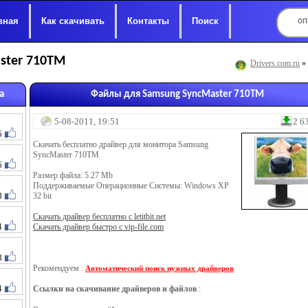
вная
Как скачивать
Контакты
Поиск
ster 710TM
Drivers.com.ru
»
а
Файлы для Samsung SyncMaster 710TM
5-08-2011, 19:51
2 6
5
Скачать бесплатно драйвер для монитора Samsung
SyncMaster 710TM
5
Размер файла: 5.27 Mb
Поддерживаемые Операционные Системы: Windows XP
3
32 bit
Скачать драйвер бесплатно с letitbit.net
4
Скачать драйвер быстро с vip-file.com
3
Рекомендуем :
Автоматический поиск нужных драйверов
4
Ссылки на скачивание драйверов и файлов
: