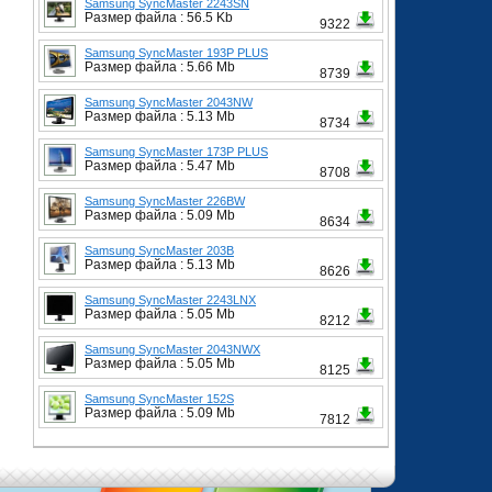
Samsung SyncMaster 2243SN
Размер файла : 56.5 Kb
9322
Samsung SyncMaster 193P PLUS
Размер файла : 5.66 Mb
8739
Samsung SyncMaster 2043NW
Размер файла : 5.13 Mb
8734
Samsung SyncMaster 173P PLUS
Размер файла : 5.47 Mb
8708
Samsung SyncMaster 226BW
Размер файла : 5.09 Mb
8634
Samsung SyncMaster 203B
Размер файла : 5.13 Mb
8626
Samsung SyncMaster 2243LNX
Размер файла : 5.05 Mb
8212
Samsung SyncMaster 2043NWX
Размер файла : 5.05 Mb
8125
Samsung SyncMaster 152S
Размер файла : 5.09 Mb
7812