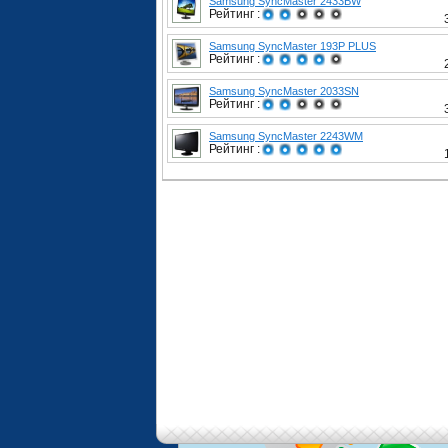
Samsung SyncMaster 2433BW
Рейтинг :
Samsung SyncMaster 193P PLUS
Рейтинг :
Samsung SyncMaster 2033SN
Рейтинг :
Samsung SyncMaster 2243WM
Рейтинг :