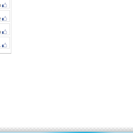
3
2
3
1