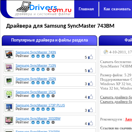
Главная
Как скачивать
Драйвера для Samsung SyncMaster 743BM
Популярные драйвера и файлы раздела
Фай
4-10-2011, 1
Samsung SyncMaster 740N
Рейтинг :
5
Скачать бесплатно
Samsung SyncMaster 710N
SyncMaster 743B
Рейтинг :
5
Размер файла: 5.2
Samsung SyncMaster 152N
Поддерживаемые 
Рейтинг :
3
Windows XP 32 bit,
Vista 32 bit, Windo
Samsung SyncMaster 152S
Рейтинг :
4
Скачать драйвер бес
Скачать драйвер бы
Samsung SyncMaster 173P PLUS
Рейтинг :
3
Samsung SyncMaster 2032BW
Рекомендуем :
Авт
Рейтинг :
4
Ссылки на скачив
Samsung SyncMaster 2243SN