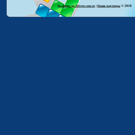
|
© 2010
Драйвера на Drivers.com.ru
Наши партнеры