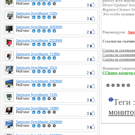
работу всех верси
Рейтинг :
3
Driver-Updater Set
Registry-Cleaner Se
Samsung SyncMaster 720N
Это особо нужные,
Рейтинг :
3
Samsung SyncMaster 2043NW
Рейтинг :
2
Рекомендуем :
Авт
Samsung SyncMaster 2223NW
Ссылки на скачив
Рейтинг :
2
Ссылка на скачивани
Samsung SyncMaster 713BM
Ссылка на скачивани
Рейтинг :
2
Ссылка на скачивани
Samsung SyncMaster 151S
Внимание! укорить
Рейтинг :
2
CCleaner, которую 
Samsung SyncMaster 2043NW
Рейтинг :
2
Samsung SyncMaster 713N
Рейтинг :
Теги 
3
Samsung SyncMaster 730BF
монито
Рейтинг :
3
Samsung SyncMaster 2243NW
Рейтинг :
3