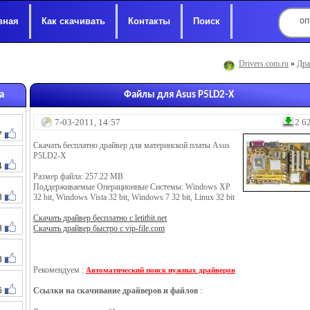
вная
Как скачивать
Контакты
Поиск
Drivers.com.ru
»
Дра
а
Файлы для Asus P5LD2-X
7-03-2011, 14:57
2 6
7
Скачать бесплатно драйвер для материнской платы Asus
P5LD2-X
4
Размер файла: 257.22 MB
Поддерживаемые Операционные Системы: Windows XP
8
32 bit, Windows Vista 32 bit, Windows 7 32 bit, Linux 32 bit
Скачать драйвер бесплатно с letitbit.net
8
Скачать драйвер быстро с vip-file.com
8
Рекомендуем :
Автоматический поиск нужных драйверов
6
Ссылки на скачивание драйверов и файлов
: