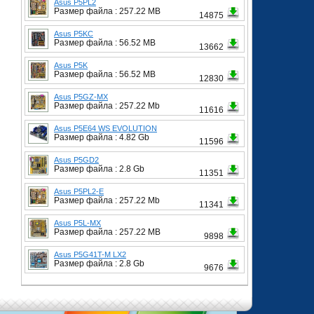
Asus P5PL2
Размер файла : 257.22 MB
14875
Asus P5KC
Размер файла : 56.52 MB
13662
Asus P5K
Размер файла : 56.52 MB
12830
Asus P5GZ-MX
Размер файла : 257.22 Mb
11616
Asus P5E64 WS EVOLUTION
Размер файла : 4.82 Gb
11596
Asus P5GD2
Размер файла : 2.8 Gb
11351
Asus P5PL2-E
Размер файла : 257.22 Mb
11341
Asus P5L-MX
Размер файла : 257.22 MB
9898
Asus P5G41T-M LX2
Размер файла : 2.8 Gb
9676