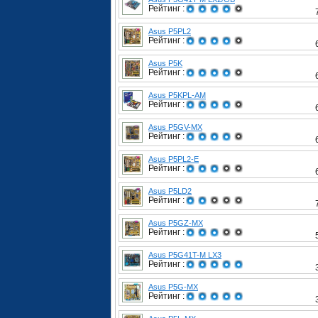
Рейтинг :
Asus P5PL2
Рейтинг :
Asus P5K
Рейтинг :
Asus P5KPL-AM
Рейтинг :
Asus P5GV-MX
Рейтинг :
Asus P5PL2-E
Рейтинг :
Asus P5LD2
Рейтинг :
Asus P5GZ-MX
Рейтинг :
Asus P5G41T-M LX3
Рейтинг :
Asus P5G-MX
Рейтинг :