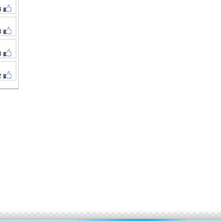
4
3
3
2