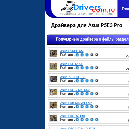
Гла
Драйвера для Asus P5E3 Pro
Популярные драйвера и файлы раздел
Asus P5KPL-AM
Рейтинг :
2
Asus P5LD2-SE
Рейтинг :
2
Asus 775 P5Q SE
Рейтинг :
Asus P5GC-MX/1333
Рейтинг :
Asus P5B-MX/WiFi-AP
Рейтинг :
Asus P5GDC Pro
Рейтинг :
Asus P5G41T-M LX2/GB