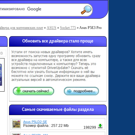
йвера для материнских плат
»
ASUS
»
Socket 775
» Asus P5E3 Pro
Обновить все драйвера стало проще
93
Самые скачиваемые файлы раздела
Asus P5LD2-SE
Размер файла : 257.22 Mb
198299