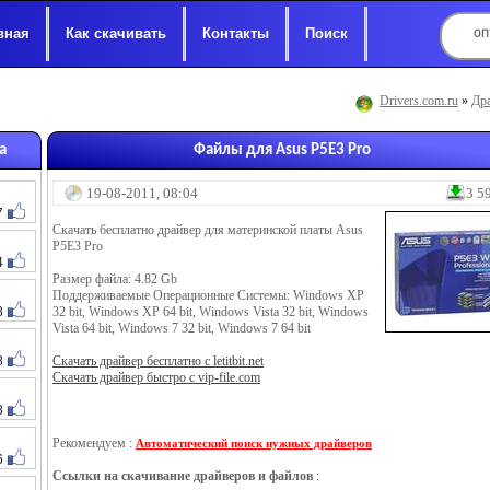
вная
Как скачивать
Контакты
Поиск
Drivers.com.ru
»
Дра
а
Файлы для Asus P5E3 Pro
19-08-2011, 08:04
3 5
7
Скачать бесплатно драйвер для материнской платы Asus
P5E3 Pro
4
Размер файла: 4.82 Gb
Поддерживаемые Операционные Системы: Windows XP
8
32 bit, Windows XP 64 bit, Windows Vista 32 bit, Windows
Vista 64 bit, Windows 7 32 bit, Windows 7 64 bit
8
Скачать драйвер бесплатно с letitbit.net
Скачать драйвер быстро с vip-file.com
8
Рекомендуем :
Автоматический поиск нужных драйверов
6
Ссылки на скачивание драйверов и файлов
: