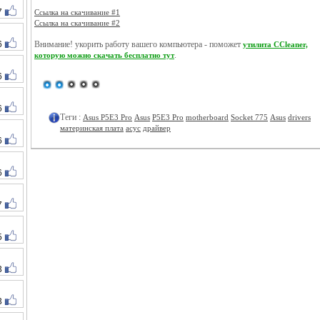
7
Ссылка на скачивание #1
Ссылка на скачивание #2
6
Внимание! укорить работу вашего компьютера - поможет
утилита CCleaner,
.
которую можно скачать бесплатно тут
6
6
Теги :
Asus P5E3 Pro
Asus
P5E3 Pro
motherboard
Socket 775
Asus
drivers
материнская плата
асус
драйвер
6
6
7
5
3
3