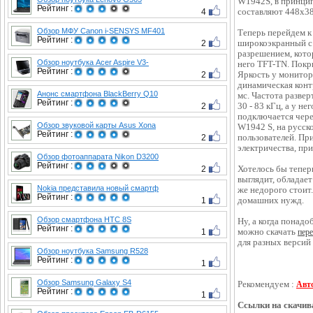
W1942S, в принцип
Рейтинг :
4
составляют 448x38
Обзор МФУ Canon i-SENSYS MF401
Теперь перейдем к
Рейтинг :
2
широкоэкранный с
разрешением, кото
Обзор ноутбука Acer Aspire V3-
него TFT-TN. Покр
Рейтинг :
2
Яркость у монитора
динамическая конт
Анонс смартфона BlackBerry Q10
мс. Частота развер
Рейтинг :
2
30 - 83 кГц, а у не
подключается чере
Обзор звуковой карты Asus Xona
W1942 S, на русск
Рейтинг :
2
пользователей. Пр
электричества, при
Обзор фотоаппарата Nikon D3200
Рейтинг :
2
Хотелось бы тепер
выглядит, обладае
Nokia представила новый смартф
же недорого стоит
Рейтинг :
1
домашних нужд.
Обзор смартфона HTC 8S
Ну, а когда понадо
Рейтинг :
1
можно скачать
пере
для разных версий
Обзор ноутбука Samsung R528
Рейтинг :
1
Обзор Samsung Galaxy S4
Рекомендуем :
Авт
Рейтинг :
1
Ссылки на скачив