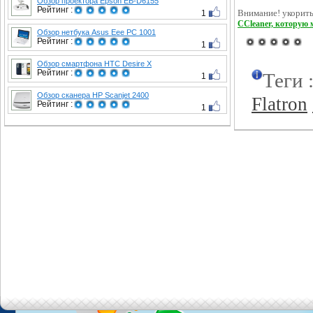
Обзор проектора Epson EB-D6155
Рейтинг :
1
Внимание! укорить
CCleaner, которую 
Обзор нетбука Asus Eee PC 1001
Рейтинг :
1
Обзор смартфона HTC Desire X
Рейтинг :
Теги 
1
Обзор сканера HP Scanjet 2400
Flatron
Рейтинг :
1