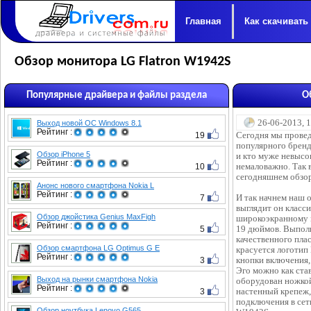
Главная
Как скачивать
Обзор монитора LG Flatron W1942S
Популярные драйвера и файлы раздела
О
26-06-2013, 
Выход новой ОС Windows 8.1
Рейтинг :
19
Сегодня мы провед
популярного бренд
Обзор iPhone 5
и кто муже невысо
Рейтинг :
10
немаловажно. Так 
сегодняшнем обзор
Анонс нового смартфона Nokia L
Рейтинг :
7
И так начнем наш о
выглядит он класси
Обзор джойстика Genius MaxFigh
широкоэкранному 
Рейтинг :
5
19 дюймов. Выпол
качественного пла
Обзор смартфона LG Optimus G E
красуется логотип 
Рейтинг :
3
кнопки включения,
Эго можно как став
Выход на рынки смартфона Nokia
оборудован ножкой
Рейтинг :
3
настенный крепеж,
подключения в сет
Обзор ноутбука Lenovo G565