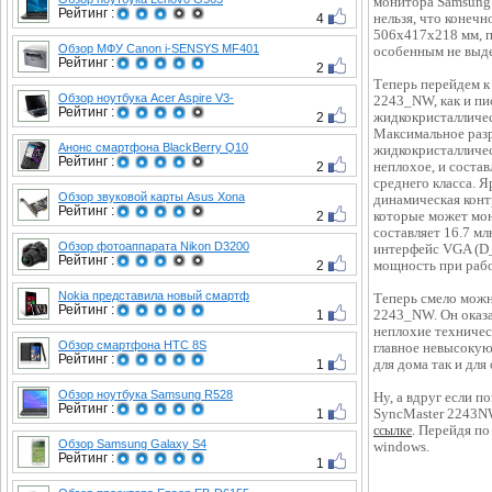
монитора Samsung 
Рейтинг :
4
нельзя, что конеч
506х417х218 мм, п
Обзор МФУ Canon i-SENSYS MF401
особенным не выде
Рейтинг :
2
Теперь перейдем к
Обзор ноутбука Acer Aspire V3-
2243_NW, как и п
Рейтинг :
2
жидкокристалличес
Максимальное разр
Анонс смартфона BlackBerry Q10
жидкокристалличе
Рейтинг :
2
неплохое, и состав
среднего класса. Я
Обзор звуковой карты Asus Xona
динамическая конт
Рейтинг :
2
которые может мо
составляет 16.7 м
Обзор фотоаппарата Nikon D3200
интерфейс VGA (D_
Рейтинг :
2
мощность при работ
Nokia представила новый смартф
Теперь смело можн
Рейтинг :
1
2243_NW. Он оказа
неплохие техничес
Обзор смартфона HTC 8S
главное невысокую
Рейтинг :
1
для дома так и для
Обзор ноутбука Samsung R528
Ну, а вдруг если 
Рейтинг :
1
SyncMaster 2243NW
. Перейдя по
ссылке
Обзор Samsung Galaxy S4
windows.
Рейтинг :
1