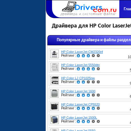
Гла
Драйвера для HP Color LaserJe
Популярные драйвера и файлы раздел
HP Color LaserJet CM2320nf
Рейтинг :
1
HP Color LaserJet 5550dtn
Рейтинг :
HP Color LJ CP1025nw
Рейтинг :
HP Color LaserJet 1600
Рейтинг :
HP Color LaserJet CP5520
Рейтинг :
HP Color LaserJet 1500L
Рейтинг :
HP Color LaserJet 5550