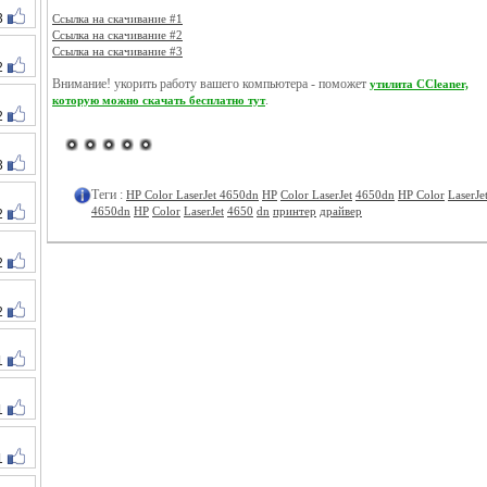
3
Ссылка на скачивание #1
Ссылка на скачивание #2
Ссылка на скачивание #3
2
Внимание! укорить работу вашего компьютера - поможет
утилита CCleaner,
.
которую можно скачать бесплатно тут
2
3
Теги :
HP Color LaserJet 4650dn
HP
Color LaserJet
4650dn
HP Color
LaserJe
4650dn
HP
Color
LaserJet
4650
dn
принтер
драйвер
2
2
2
1
1
1