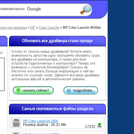
вера для принтера
»
HP
»
Color LaserJet
» HP Color LaserJet 4650dn
Обновить все драйвера стало проще
89
Самые скачиваемые файлы раздела
HP Color LaserJet 1600
Размер файла : 26.31 Mb
17232