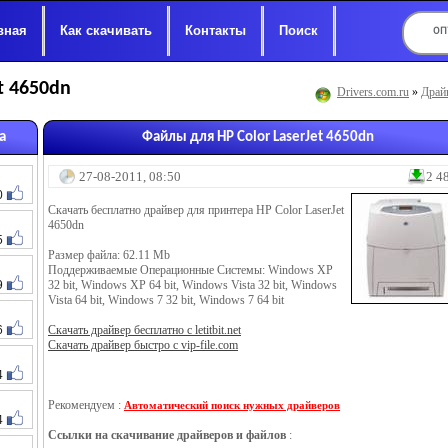
вная
Как скачивать
Контакты
Поиск
t 4650dn
Drivers.com.ru
»
Драй
а
Файлы для HP Color LaserJet 4650dn
27-08-2011, 08:50
2 4
0
Скачать бесплатно драйвер для принтера HP Color LaserJet
4650dn
5
Размер файла: 62.11 Mb
Поддерживаемые Операционные Системы: Windows XP
9
32 bit, Windows XP 64 bit, Windows Vista 32 bit, Windows
Vista 64 bit, Windows 7 32 bit, Windows 7 64 bit
6
Скачать драйвер бесплатно с letitbit.net
Скачать драйвер быстро с vip-file.com
4
Рекомендуем :
Автоматический поиск нужных драйверов
4
Ссылки на скачивание драйверов и файлов
: