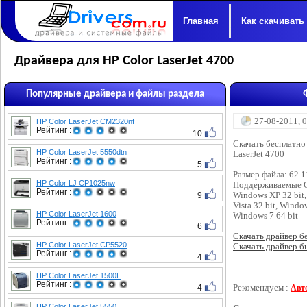
Главная
Как скачивать
Драйвера для HP Color LaserJet 4700
Популярные драйвера и файлы раздела
27-08-2011, 
HP Color LaserJet CM2320nf
Рейтинг :
10
Скачать бесплатно
HP Color LaserJet 5550dtn
LaserJet 4700
Рейтинг :
5
Размер файла: 62.
HP Color LJ CP1025nw
Поддерживаемые 
Рейтинг :
9
Windows XP 32 bit,
Vista 32 bit, Windo
HP Color LaserJet 1600
Windows 7 64 bit
Рейтинг :
6
Скачать драйвер бес
HP Color LaserJet CP5520
Скачать драйвер бы
Рейтинг :
4
HP Color LaserJet 1500L
Рейтинг :
4
Рекомендуем :
Авт
HP Color LaserJet 5550