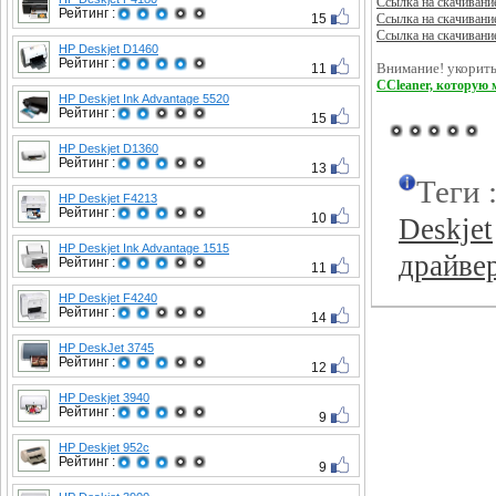
Ссылка на скачивани
Рейтинг :
15
Ссылка на скачивани
Ссылка на скачивани
HP Deskjet D1460
Рейтинг :
11
Внимание! укорить
CCleaner, которую 
HP Deskjet Ink Advantage 5520
Рейтинг :
15
HP Deskjet D1360
Рейтинг :
13
Теги 
HP Deskjet F4213
Рейтинг :
10
Deskjet
HP Deskjet Ink Advantage 1515
драйве
Рейтинг :
11
HP Deskjet F4240
Рейтинг :
14
HP DeskJet 3745
Рейтинг :
12
HP Deskjet 3940
Рейтинг :
9
HP Deskjet 952c
Рейтинг :
9