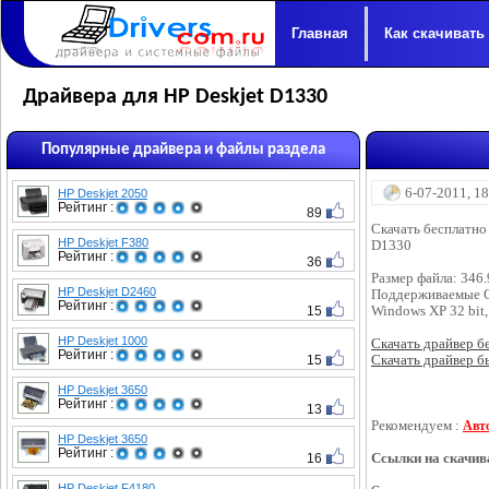
Главная
Как скачивать
Драйвера для HP Deskjet D1330
Популярные драйвера и файлы раздела
6-07-2011, 1
HP Deskjet 2050
Рейтинг :
89
Скачать бесплатно
HP Deskjet F380
D1330
Рейтинг :
36
Размер файла: 346
HP Deskjet D2460
Поддерживаемые 
Рейтинг :
15
Windows XP 32 bit,
HP Deskjet 1000
Скачать драйвер бес
Рейтинг :
15
Скачать драйвер бы
HP Deskjet 3650
Рейтинг :
13
Рекомендуем :
Авт
HP Deskjet 3650
Рейтинг :
16
Ссылки на скачив
HP Deskjet F4180