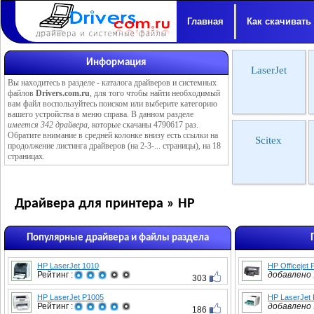
Главная
Как скачивать
Информация
LaserJet
Вы находитесь в разделе -
каталога драйверов и системных
файлов
Drivers.com.ru
, для того чтобы найти необходимый
вам файл воспользуйтесь поиском или выберите категорию
вашего устройства в меню справа. В данном разделе
имеется 342 драйвера
, которые скачаны 4790617 раз.
Обратите внимание в средней колонке внизу есть ссылки на
Scitex
продолжение листинга драйверов (на 2-3-... страницы), на 18
страницах.
Драйвера для принтера » HP
Популярные драйвера и файлы раздела
HP LaserJet 1010
HP Officejet
Рейтинг :
добавлено :
303
HP LaserJet P1005
HP LaserJet
Рейтинг :
добавлено :
186