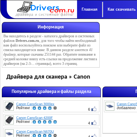
Главная
Как скачивать
Информация
Вы находитесь в разделе -
каталога драйверов и системных
файлов
Drivers.com.ru
, для того чтобы найти необходимый
вам файл воспользуйтесь поиском или выберите файл из
списка находящегося ниже. В данном разделе
имеется 41
драйвер
, которые скачаны 251144 раз. Обратите внимание в
средней колонке внизу есть ссылки на продолжение листинга
драйверов (на 2-3-... страницы), всего 3 страниц.
Драйвера для сканера » Canon
Популярные драйвера и файлы раздела
Canon CanoScan 3000ex
Canon Cano
Рейтинг :
добавлено :
6
Canon CanoScan 4200F
Рейтинг :
4
Canon CanoScan N670U
Рейтинг :