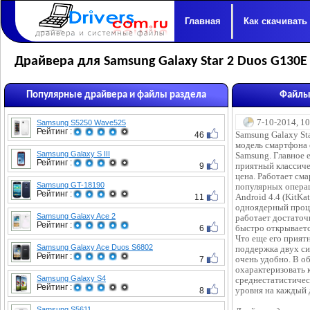
Главная
Как скачивать
Драйвера для Samsung Galaxy Star 2 Duos G130E
Популярные драйвера и файлы раздела
Файлы 
7-10-2014, 1
Samsung S5250 Wave525
Рейтинг :
46
Samsung Galaxy Sta
модель смартфона 
Samsung Galaxy S III
Samsung. Главное е
Рейтинг :
9
приятный классиче
цена. Работает см
Samsung GT-18190
популярных опера
Рейтинг :
11
Android 4.4 (KitKat
одноядерный проце
Samsung Galaxy Ace 2
работает достаточ
Рейтинг :
6
быстро открываетс
Что еще его приятн
Samsung Galaxy Ace Duos S6802
поддержка двух сим
Рейтинг :
7
очень удобно. В 
охарактеризовать 
Samsung Galaxy S4
среднестатистичес
Рейтинг :
8
уровня на каждый 
Samsung S5611