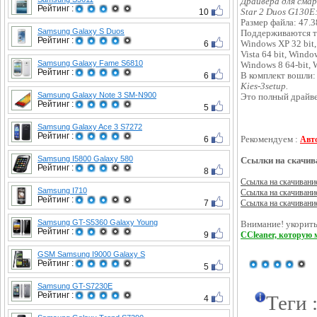
Драйвера для сма
Рейтинг :
10
Star 2 Duos G130E
Размер файла: 47.
Samsung Galaxy S Duos
Поддерживаются т
Рейтинг :
6
Windows XP 32 bit,
Vista 64 bit, Windo
Samsung Galaxy Fame S6810
Windows 8 64-bit, W
Рейтинг :
6
В комплект вошли:
Kies-3setup.
Samsung Galaxy Note 3 SM-N900
Это полный драйве
Рейтинг :
5
Samsung Galaxy Ace 3 S7272
Рейтинг :
6
Рекомендуем :
Авт
Samsung I5800 Galaxy 580
Ссылки на скачив
Рейтинг :
8
Ссылка на скачивани
Samsung I710
Ссылка на скачивани
Рейтинг :
7
Ссылка на скачивани
Samsung GT-S5360 Galaxy Young
Внимание! укорить
Рейтинг :
9
CCleaner, которую 
GSM Samsung I9000 Galaxy S
Рейтинг :
5
Samsung GT-S7230E
Рейтинг :
Теги 
4