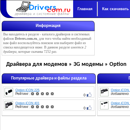
Главная
Как скачивать
Информация
Вы находитесь в разделе -
каталога драйверов и системных
файлов
Drivers.com.ru
, для того чтобы найти необходимый
вам файл воспользуйтесь поиском или выберите файл из
списка находящегося ниже. В данном разделе
имеется 2
драйвера
, которые скачаны 7252 раз.
Драйвера для модемов » 3G модемы » Option
Популярные драйвера и файлы раздела
Option iCON 225
Option iCON
Рейтинг :
добавлено :
0
Option iCON 401
Option iCON
Рейтинг :
добавлено :
0