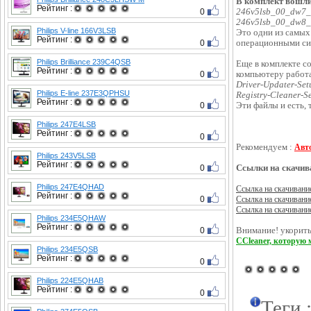
В комплект вошли
Рейтинг :
0
246v5lsb_00_dw7_
246v5lsb_00_dw8_
Philips V-line 166V3LSB
Это одни из самых
Рейтинг :
0
операционными сис
Philips Brilliance 239C4QSB
Еще в комплекте с
Рейтинг :
0
компьютеру работа
Driver-Updater-Set
Philips E-line 237E3QPHSU
Registry-Cleaner-S
Рейтинг :
0
Эти файлы и есть, 
Philips 247E4LSB
Рейтинг :
0
Рекомендуем :
Авт
Philips 243V5LSB
Рейтинг :
0
Ссылки на скачив
Philips 247E4QHAD
Ссылка на скачивани
Рейтинг :
0
Ссылка на скачивани
Ссылка на скачивани
Philips 234E5QHAW
Рейтинг :
0
Внимание! укорить
CCleaner, которую 
Philips 234E5QSB
Рейтинг :
0
Philips 224E5QHAB
Рейтинг :
0
Теги 