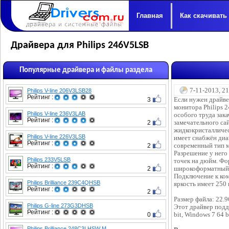
Главная
Как скачивать
Драйвера для Philips 246V5LSB
Популярные драйвера и файлы раздела
7-11-2013, 2
Philips V-line 206V3LSB28
Рейтинг :
3
Если нужен драйве
монитора Philips 2
Philips V-line 236V3LAB
особого труда зака
Рейтинг :
2
замечательного сай
жидкокристалличе
Philips V-line 226V3LSB
имеет снабжён диа
Рейтинг :
2
современный тип м
Разрешение у него
Philips 233V5LSB
точек на дюйм. Фо
Рейтинг :
2
широкоформатный 1
Подключение к ком
Philips Brilliance 239C4QHSB
яркость имеет 250 
Рейтинг :
2
Размер файла: 22.
Philips G-line 273G3DHSB
Этот драйвер подд
Рейтинг :
0
bit, Windows 7 64 b
Philips Brilliance 248C3LHSW M