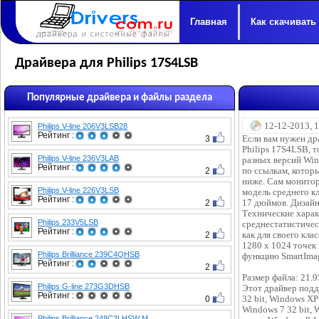
Главная
Как скачивать
Драйвера для Philips 17S4LSB
Популярные драйвера и файлы раздела
12-12-2013, 
Philips V-line 206V3LSB28
Рейтинг :
3
Если вам нужен др
Philips 17S4LSB, т
Philips V-line 236V3LAB
разных версий Win
Рейтинг :
2
по ссылкам, котор
ниже. Сам монитор
Philips V-line 226V3LSB
модель среднего кл
Рейтинг :
2
17 дюймов. Дизайн
Технические хара
Philips 233V5LSB
среднестатистичес
Рейтинг :
2
как для своего кла
1280 х 1024 точек
Philips Brilliance 239C4QHSB
функцию SmartImag
Рейтинг :
2
Размер файла: 21.
Philips G-line 273G3DHSB
Этот драйвер под
Рейтинг :
0
32 bit, Windows XP 
Windows 7 32 bit, W
Philips Brilliance 248C3LHSW M