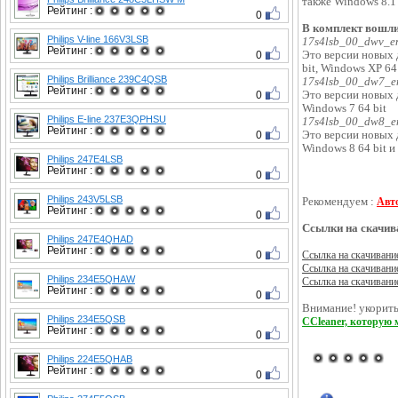
также Windows 8.1 3
Рейтинг :
0
В комплект вошли
Philips V-line 166V3LSB
17s4lsb_00_dwv_en
Рейтинг :
0
Это версии новых 
bit, Windows XP 64 
Philips Brilliance 239C4QSB
17s4lsb_00_dw7_en
Рейтинг :
0
Это версии новых 
Windows 7 64 bit
Philips E-line 237E3QPHSU
17s4lsb_00_dw8_en
Рейтинг :
0
Это версии новых 
Windows 8 64 bit и 
Philips 247E4LSB
Рейтинг :
0
Philips 243V5LSB
Рекомендуем :
Авт
Рейтинг :
0
Ссылки на скачив
Philips 247E4QHAD
Рейтинг :
0
Ссылка на скачивани
Ссылка на скачивани
Philips 234E5QHAW
Ссылка на скачивани
Рейтинг :
0
Внимание! укорить
Philips 234E5QSB
CCleaner, которую 
Рейтинг :
0
Philips 224E5QHAB
Рейтинг :
0