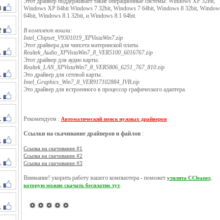
Этот драйвер поддерживает такие операционные системы: Windows XP 32bit,
3
Windows XP 64bit Windows 7 32bit, Windows 7 64bit, Windows 8 32bit, Window
64bit, Windows 8.1 32bit, и Windows 8.1 64bit.
2
В комплект вошли:
Intel_Chipset_V9301019_XPVistaWin7.zip
Этот драйвера для чипсета материнской платы.
1
Realtek_Audio_XPVistaWin7_8_VER5100_6016767.zip
Этот драйвер для аудио карты.
Realtek_LAN_XPVistaWin7_8_VER5806_6251_767_810.zip
1
Это драйвер для сетевой карты.
Intel_Graphics_Win7_8_VER917102884_IVB.zip
Это драйвер для встроенного в процессор графического адаптера.
1
1
Рекомендуем :
Автоматический поиск нужных драйверов
Ссылки на скачивание драйверов и файлов
:
1
Ссылка на скачивание #1
Ссылка на скачивание #2
1
Ссылка на скачивание #3
Внимание! укорить работу вашего компьютера - поможет
утилита CCleaner,
1
.
которую можно скачать бесплатно тут
1