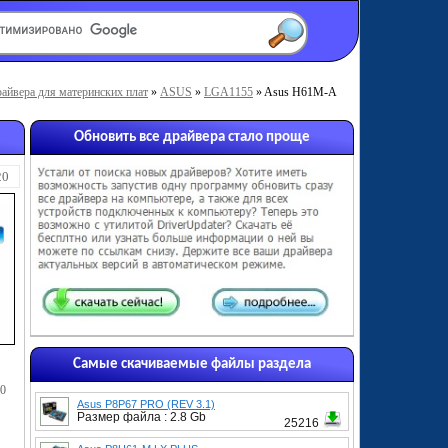
айвера для материнских плат
»
ASUS
»
LGA1155
» Asus H61M-A
Обновить все драйвера стало проще
20
Самые скачиваемые файлы раздела
80
Asus P8P67 PRO (REV 3.1)
Размер файла : 2.8 Gb
25216