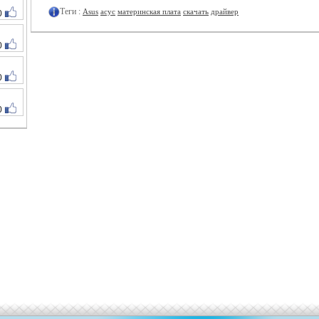
Теги :
Asus
асус
материнская плата
скачать
драйвер
0
0
0
0