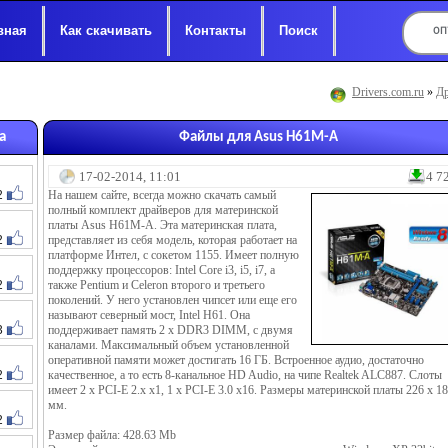
вная
Как скачивать
Контакты
Поиск
Drivers.com.ru
»
Др
а
Файлы для Asus H61M-A
17-02-2014, 11:01
4 7
2
На нашем сайте, всегда можно скачать самый
полный комплект драйверов для материнской
платы Asus H61M-A. Эта материнская плата,
2
представляет из себя модель, которая работает на
платформе Интел, с сокетом 1155. Имеет полную
поддержку процессоров: Intel Core i3, i5, i7, а
2
также Pentium и Celeron второго и третьего
поколений. У него установлен чипсет или еще его
называют северный мост, Intel H61. Она
3
поддерживает память 2 x DDR3 DIMM, с двумя
каналами. Максимальный объем установленной
оперативной памяти может достигать 16 ГБ. Встроенное аудио, достаточно
2
качественное, а то есть 8-канальное HD Audio, на чипе Realtek ALC887. Слоты
имеет 2 x PCI-E 2.x x1, 1 x PCI-E 3.0 x16. Размеры материнской платы 226 x 1
мм.
2
Размер файла: 428.63 Mb