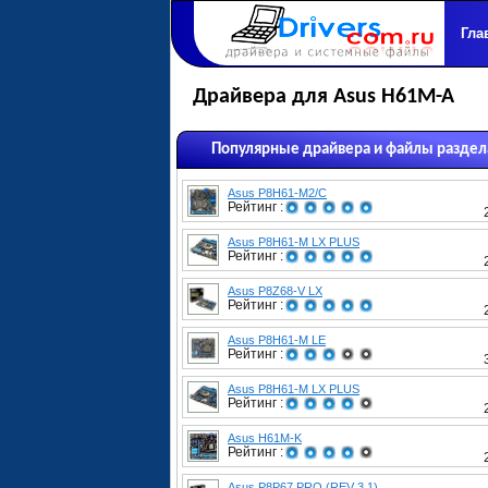
Гла
Драйвера для Asus H61M-A
Популярные драйвера и файлы раздел
Asus P8H61-M2/C
Рейтинг :
Asus P8H61-M LX PLUS
Рейтинг :
Asus P8Z68-V LX
Рейтинг :
Asus P8H61-M LE
Рейтинг :
Asus P8H61-M LX PLUS
Рейтинг :
Asus H61M-K
Рейтинг :
Asus P8P67 PRO (REV 3.1)