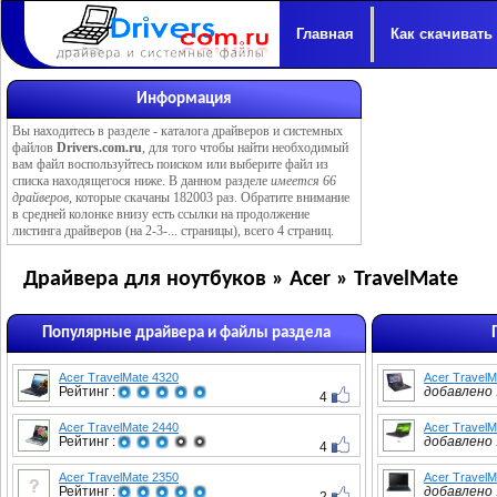
Главная
Как скачивать
Информация
Вы находитесь в разделе -
каталога драйверов и системных
файлов
Drivers.com.ru
, для того чтобы найти необходимый
вам файл воспользуйтесь поиском или выберите файл из
списка находящегося ниже. В данном разделе
имеется 66
драйверов
, которые скачаны 182003 раз. Обратите внимание
в средней колонке внизу есть ссылки на продолжение
листинга драйверов (на 2-3-... страницы), всего 4 страниц.
Драйвера для ноутбуков » Acer » TravelMate
Популярные драйвера и файлы раздела
Acer TravelMate 4320
Acer TravelM
Рейтинг :
добавлено :
4
Acer TravelMate 2440
Acer TravelM
Рейтинг :
добавлено :
4
Acer TravelMate 2350
Acer Travel
Рейтинг :
добавлено :