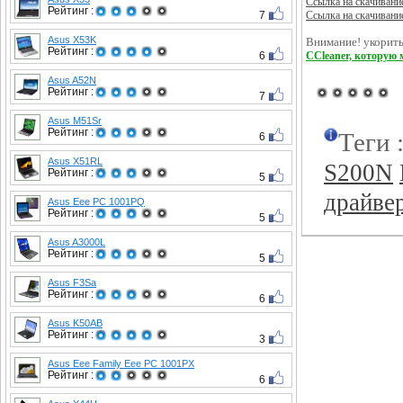
Ссылка на скачивани
Рейтинг :
7
Ссылка на скачивани
Asus X53K
Внимание! укорить
Рейтинг :
6
CCleaner, которую 
Asus A52N
Рейтинг :
7
Asus M51Sr
Рейтинг :
Теги 
6
Asus X51RL
S200N
Рейтинг :
5
драйве
Asus Eee PC 1001PQ
Рейтинг :
5
Asus A3000L
Рейтинг :
5
Asus F3Sa
Рейтинг :
6
Asus K50AB
Рейтинг :
3
Asus Eee Family Eee PC 1001PX
Рейтинг :
6