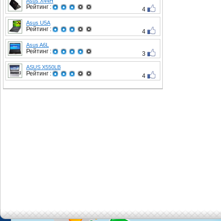
Asus X44H
Рейтинг :
4
Asus U5A
Рейтинг :
4
Asus A6L
Рейтинг :
3
ASUS X550LB
Рейтинг :
4