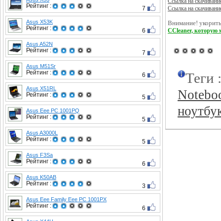
Ссылка на скачивани
Рейтинг :
7
Ссылка на скачивани
Asus X53K
Внимание! укорить
Рейтинг :
6
CCleaner, которую 
Asus A52N
Рейтинг :
7
Asus M51Sr
Рейтинг :
Теги 
6
Asus X51RL
Notebo
Рейтинг :
5
ноутбу
Asus Eee PC 1001PQ
Рейтинг :
5
Asus A3000L
Рейтинг :
5
Asus F3Sa
Рейтинг :
6
Asus K50AB
Рейтинг :
3
Asus Eee Family Eee PC 1001PX
Рейтинг :
6