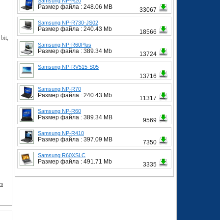
Samsung NP-R20
Размер файла : 248.06 MB
33067
Samsung NP-R730-JS02
Размер файла : 240.43 Mb
18566
bit,
Samsung NP-R60Plus
Размер файла : 389.34 Mb
13724
Samsung NP-RV515-S05
13716
Samsung NP-R70
Размер файла : 240.43 Mb
11317
Samsung NP-R60
Размер файла : 389.34 MB
9569
Samsung NP-R410
Размер файла : 397.09 MB
7350
Samsung R60XSLС
Размер файла : 491.71 Mb
3335
rs