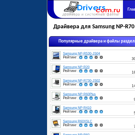
Гла
Драйвера для Samsung NP-R70
Популярные драйвера и файлы раздел
Samsung NP-R530-JS04
Рейтинг :
3
Samsung NP-R20
Рейтинг :
1
Samsung NP-R730-JS02
Рейтинг :
1
Samsung NP-R60Plus
Рейтинг :
Samsung NP-R410
Рейтинг :
Samsung R60XSLС
Рейтинг :
Samsung NP-R60