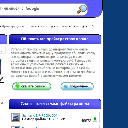
»
Драйвера для ноутбуков
»
Samsung
»
R-Series
» Samsung NP-R70
Обновить все драйвера стало проще
16
т.
мм.
Самые скачиваемые файлы раздела
Samsung NP-R530-JS04
Размер файла : 157.59 Mb
48872