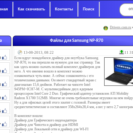
вная
Как скачивать
Контакты
Поиск
Drivers.com.ru
а
Файлы для Samsung NP-R70
13-08-2013, 08:22
11 3
0
Если вдруг понадобился драйвер для ноутбука Samsung
NP-R70, то вы перешли на нужную для вас страницу. Так
как здесь можно скачать полный комплект драйверов для
8
него. А что именно вошло в комплект можно
ознакомиться чуть ниже. А сейчас ознакомитесь с его
техническими данными. Он имеет стандартный экран с
4
диагональю 15,6 дюймов. Работает на чипсете Intel
945PM+ICH7-M. С мультимедийным двух ядерным
процессором Intel Core 2 Duo. Графический адаптер установлен ATI Mobility
9
Radeon X1700 512MB. Многие не очень требовательные игрушки на нем пойду
Ну а для офисных целей этого хватит с головой. Размеры имеет
среднестатистические и составляют 358х264х28,4 мм, а вес у него 2,7 килогра
5
В комплект вошли:
Драйвер для Графического видеоадаптера
7
Драйвер для Чипсета и драйвер для HDMI
Драйвер для Локальной сети и драйвер для WI-FI