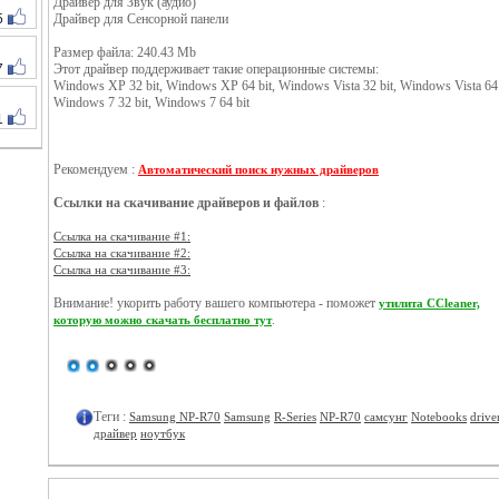
Драйвер для Звук (аудио)
5
Драйвер для Сенсорной панели
Размер файла: 240.43 Mb
7
Этот драйвер поддерживает такие операционные системы:
Windows XP 32 bit, Windows XP 64 bit, Windows Vista 32 bit, Windows Vista 64 
Windows 7 32 bit, Windows 7 64 bit
1
Рекомендуем :
Автоматический поиск нужных драйверов
Ссылки на скачивание драйверов и файлов
:
Ссылка на скачивание #1:
Ссылка на скачивание #2:
Ссылка на скачивание #3:
Внимание! укорить работу вашего компьютера - поможет
утилита CCleaner,
.
которую можно скачать бесплатно тут
Теги :
Samsung NP-R70
Samsung
R-Series
NP-R70
самсунг
Notebooks
drive
драйвер
ноутбук