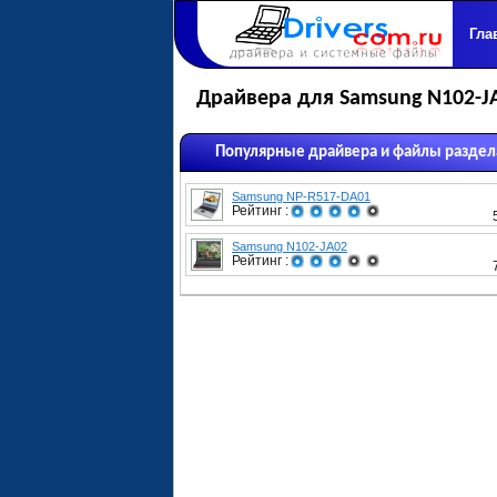
Гла
Драйвера для Samsung N102-J
Популярные драйвера и файлы раздел
Samsung NP-R517-DA01
Рейтинг :
Samsung N102-JA02
Рейтинг :