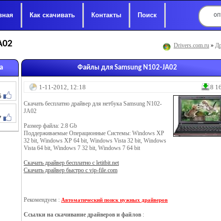
вная
Как скачивать
Контакты
Поиск
A02
Drivers.com.ru
»
Др
а
Файлы для Samsung N102-JA02
1-11-2012, 12:18
8 1
5
Скачать бесплатно драйвер для нетбука Samsung N102-
JA02
7
Размер файла: 2.8 Gb
Поддерживаемые Операционные Системы: Windows XP
32 bit, Windows XP 64 bit, Windows Vista 32 bit, Windows
Vista 64 bit, Windows 7 32 bit, Windows 7 64 bit
Скачать драйвер бесплатно с letitbit.net
Скачать драйвер быстро с vip-file.com
Рекомендуем :
Автоматический поиск нужных драйверов
Ссылки на скачивание драйверов и файлов
: