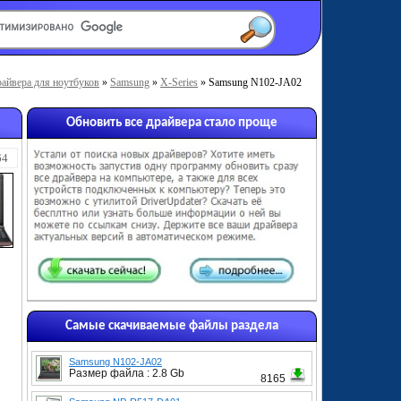
айвера для ноутбуков
»
Samsung
»
X-Series
» Samsung N102-JA02
Обновить все драйвера стало проще
64
Самые скачиваемые файлы раздела
Samsung N102-JA02
Размер файла : 2.8 Gb
8165