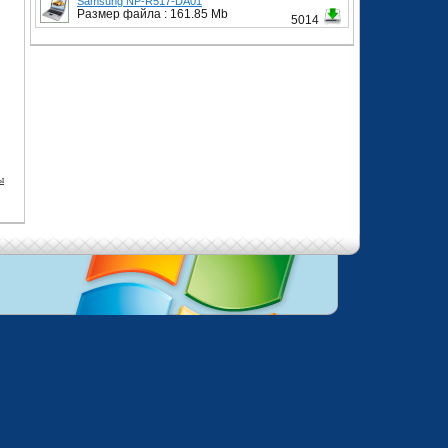
Samsung NP-R517-DA01
Размер файла : 161.85 Mb
5014
ы