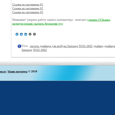
Ссылка на скачивание #1
Ссылка на скачивание #2
Ссылка на скачивание #3
Внимание! укорить работу вашего компьютера - поможет
утилита CCleaner,
.
которую можно скачать бесплатно тут
Теги :
скачать драйвера для нетбука Samsung N102-JA02
драйвер
драйвер
Samsung
N102-JA02
|
© 2010
om.ru
Наши партнеры