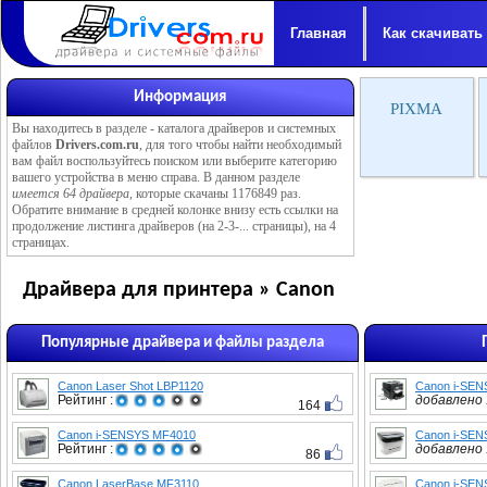
Главная
Как скачивать
Информация
PIXMA
Вы находитесь в разделе -
каталога драйверов и системных
файлов
Drivers.com.ru
, для того чтобы найти необходимый
вам файл воспользуйтесь поиском или выберите категорию
вашего устройства в меню справа. В данном разделе
имеется 64 драйвера
, которые скачаны 1176849 раз.
Обратите внимание в средней колонке внизу есть ссылки на
продолжение листинга драйверов (на 2-3-... страницы), на 4
страницах.
Драйвера для принтера » Canon
Популярные драйвера и файлы раздела
Canon Laser Shot LBP1120
Canon i-SE
Рейтинг :
добавлено :
164
Canon i-SENSYS MF4010
Canon i-SE
Рейтинг :
добавлено :
86
Canon LaserBase MF3110
Canon i-SE