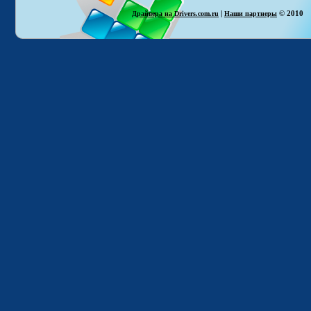
|
© 2010
Драйвера на Drivers.com.ru
Наши партнеры