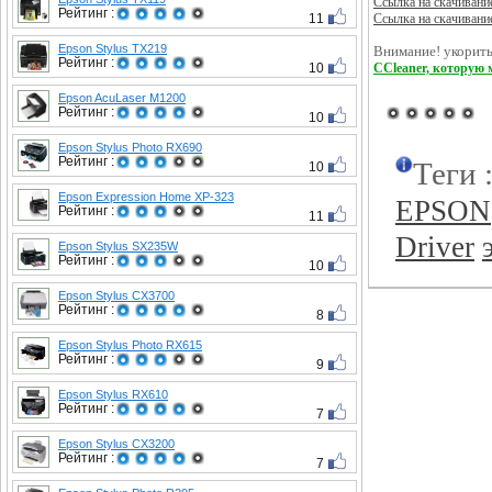
Ссылка на скачивани
Рейтинг :
11
Ссылка на скачивани
Epson Stylus TX219
Внимание! укорить
Рейтинг :
10
CCleaner, которую 
Epson AcuLaser M1200
Рейтинг :
10
Epson Stylus Photo RX690
Рейтинг :
Теги 
10
Epson Expression Home XP-323
EPSON
Рейтинг :
11
Driver
Epson Stylus SX235W
Рейтинг :
10
Epson Stylus CX3700
Рейтинг :
8
Epson Stylus Photo RX615
Рейтинг :
9
Epson Stylus RX610
Рейтинг :
7
Epson Stylus CX3200
Рейтинг :
7