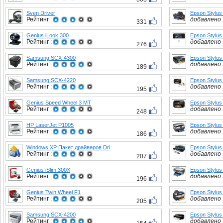
Sven Driver
Epson Stylu
Рейтинг :
добавлено :
331
Genius iLook 300
Epson Stylu
Рейтинг :
добавлено :
276
Samsung SCX-4300
Epson Stylu
Рейтинг :
добавлено :
189
Samsung SCX-4220
Epson Stylus
Рейтинг :
добавлено :
195
Genius Speed Wheel 3 MT
Epson Stylus
Рейтинг :
добавлено :
248
HP LaserJet P1005
Epson Stylus
Рейтинг :
добавлено :
186
Windows XP Пакет драйверов Dri
Epson Stylus
Рейтинг :
добавлено :
207
Genius iSlim 300X
Epson Stylus
Рейтинг :
добавлено :
196
Genius Twin Wheel F1
Epson Stylus
Рейтинг :
добавлено :
205
Samsung SCX-4200
Epson Stylus
Рейтинг :
добавлено :