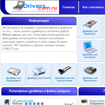
Главная
Как скачивать
Информация
Вы находитесь на странице с перечнем файлов и драйверов
по тегу - эпсон, каталога драйверов и системных файлов
Драйвера для
Видеокарт
Drivers.com.ru
, для того чтобы найти необходимый вам
файл/драйвер воспользуйтесь поиском или выберите
категорию вашего устройства в меню справа. В нашем
каталоге
7467 драйверов и файлов
, которые скачаны
47983572 раз.
Драйвера для
ноутбуков
Драйвера для
Драйвера для Факсов
Драйвера для com
Драйвера для
Картридеров
контроллеров
Проекторов
Популярные драйвера и файлы раздела
HP LaserJet 1010
Epson Stylu
Рейтинг :
добавлено :
303