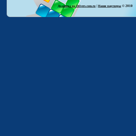
|
© 2010
Драйвера на Drivers.com.ru
Наши партнеры