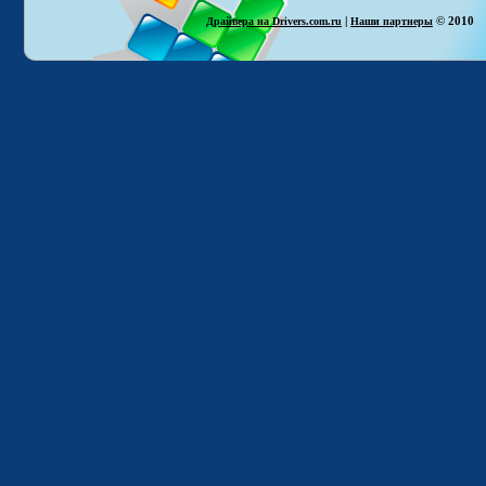
|
© 2010
Драйвера на Drivers.com.ru
Наши партнеры