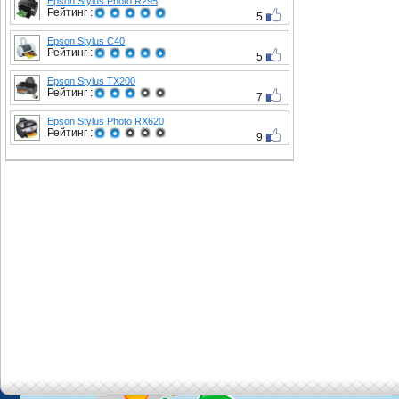
Epson Stylus Photo R295
Рейтинг :
5
Epson Stylus C40
Рейтинг :
5
Epson Stylus TX200
Рейтинг :
7
Epson Stylus Photo RX620
Рейтинг :
9