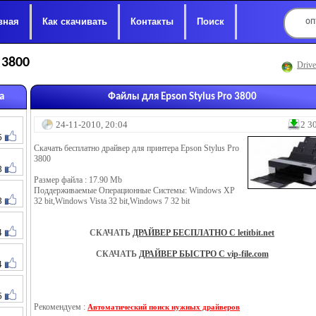
вная
Как скачивать
Контакты
Поиск
 3800
Drive
а
Файлы для Epson Stylus Pro 3800
24-11-2010, 20:04
2 3
5
Скачать бесплатно драйвер для принтера Epson Stylus Pro
3800
3
Размер файла : 17.90 Mb
Поддерживаемые Операционные Системы: Windows XP
3
32 bit,Windows Vista 32 bit,Windows 7 32 bit
4
СКАЧАТЬ
ДРАЙВЕР БЕСПЛАТНО С letitbit.net
СКАЧАТЬ
ДРАЙВЕР БЫСТРО С vip-file.com
4
5
Рекомендуем :
Автоматический поиск нужных драйверов