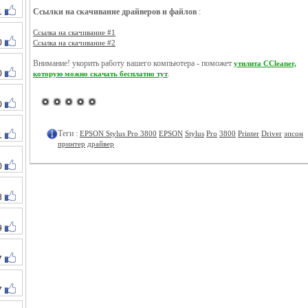
1
Ссылки на скачивание драйверов и файлов
:
Ссылка на скачивание #1
0
Ссылка на скачивание #2
Внимание! укорить работу вашего компьютера - поможет
утилита CCleaner,
0
.
которую можно скачать бесплатно тут
0
Теги :
EPSON Stylus Pro 3800
EPSON
Stylus
Pro
3800
Printer
Driver
эпсон
1
принтер
драйвер
0
8
9
7
7