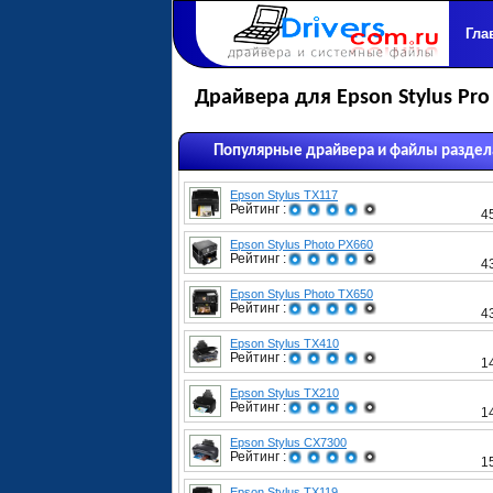
Гла
Драйвера для Epson Stylus Pro
Популярные драйвера и файлы раздел
Epson Stylus TX117
Рейтинг :
4
Epson Stylus Photo PX660
Рейтинг :
4
Epson Stylus Photo TX650
Рейтинг :
4
Epson Stylus TX410
Рейтинг :
1
Epson Stylus TX210
Рейтинг :
1
Epson Stylus CX7300
Рейтинг :
1
Epson Stylus TX119