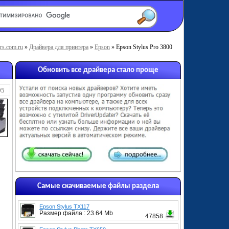
rs.com.ru
»
Драйвера для принтера
»
Epson
» Epson Stylus Pro 3800
Обновить все драйвера стало проще
05
Самые скачиваемые файлы раздела
Epson Stylus TX117
Размер файла : 23.64 Mb
47858