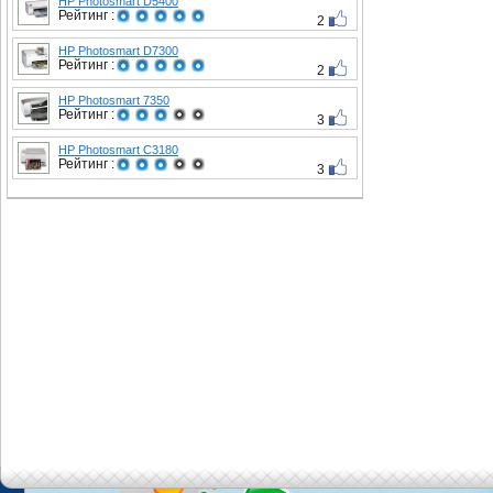
HP Photosmart D5400
Рейтинг :
2
HP Photosmart D7300
Рейтинг :
2
HP Photosmart 7350
Рейтинг :
3
HP Photosmart C3180
Рейтинг :
3