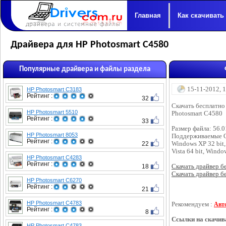
Главная
Как скачивать
Драйвера для HP Photosmart C4580
Популярные драйвера и файлы раздела
15-11-2012, 
HP Photosmart C3183
Рейтинг :
32
Скачать бесплатно
HP Photosmart 5510
Photosmart C4580
Рейтинг :
33
Размер файла: 56.
HP Photosmart 8053
Поддерживаемые 
Рейтинг :
22
Windows XP 32 bit,
Vista 64 bit, Windo
HP Photosmart C4283
Рейтинг :
18
Скачать драйвер бе
Скачать драйвер бес
HP Photosmart C6270
Рейтинг :
21
HP Photosmart C4783
Рекомендуем :
Авт
Рейтинг :
8
Ссылки на скачив
HP Photosmart C4783