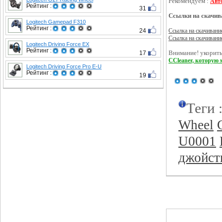
Рекомендуем :
Авт
Рейтинг :
31
Ссылки на скачив
Logitech Gamepad F310
Рейтинг :
24
Ссылка на скачивани
Ссылка на скачивани
Logitech Driving Force EX
Рейтинг :
17
Внимание! укорить
CCleaner, которую 
Logitech Driving Force Pro E-U
Рейтинг :
19
Теги 
Wheel
U0001
джойст