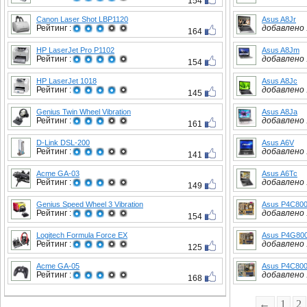
154
Canon Laser Shot LBP1120
Asus A8Jr
Рейтинг :
добавлено :
164
HP LaserJet Pro P1102
Asus A8Jm
Рейтинг :
добавлено :
154
HP LaserJet 1018
Asus A8Jc
Рейтинг :
добавлено :
145
Genius Twin Wheel Vibration
Asus A8Ja
Рейтинг :
добавлено :
161
D-Link DSL-200
Asus A6V
Рейтинг :
добавлено :
141
Acme GA-03
Asus A6Tc
Рейтинг :
добавлено :
149
Genius Speed Wheel 3 Vibration
Asus P4C80
Рейтинг :
добавлено :
154
Logitech Formula Force EX
Asus P4G80
Рейтинг :
добавлено :
125
Acme GA-05
Asus P4C800
Рейтинг :
добавлено :
168
←
1
2