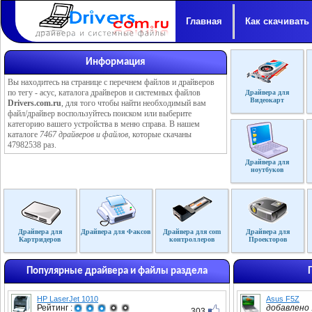
Главная
Как скачивать
Информация
Вы находитесь на странице с перечнем файлов и драйверов
по тегу - асус, каталога драйверов и системных файлов
Драйвера для
Видеокарт
Drivers.com.ru
, для того чтобы найти необходимый вам
файл/драйвер воспользуйтесь поиском или выберите
категорию вашего устройства в меню справа. В нашем
каталоге
7467 драйверов и файлов
, которые скачаны
47982538 раз.
Драйвера для
ноутбуков
Драйвера для
Драйвера для Факсов
Драйвера для com
Драйвера для
Картридеров
контроллеров
Проекторов
Популярные драйвера и файлы раздела
HP LaserJet 1010
Asus F5Z
Рейтинг :
добавлено :
303