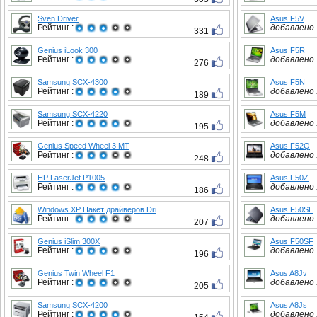
Sven Driver
Asus F5V
Рейтинг :
добавлено :
331
Genius iLook 300
Asus F5R
Рейтинг :
добавлено :
276
Samsung SCX-4300
Asus F5N
Рейтинг :
добавлено :
189
Samsung SCX-4220
Asus F5M
Рейтинг :
добавлено :
195
Genius Speed Wheel 3 MT
Asus F52Q
Рейтинг :
добавлено :
248
HP LaserJet P1005
Asus F50Z
Рейтинг :
добавлено :
186
Windows XP Пакет драйверов Dri
Asus F50SL
Рейтинг :
добавлено :
207
Genius iSlim 300X
Asus F50SF
Рейтинг :
добавлено :
196
Genius Twin Wheel F1
Asus A8Jv
Рейтинг :
добавлено :
205
Samsung SCX-4200
Asus A8Js
Рейтинг :
добавлено :