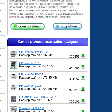
Gb
Gb
Gb
Самые скачиваемые файлы раздела
Gb
HP LaserJet Pro P1102
Gb
Размер файла : 232 Mb
370453
HP LaserJet 1010
Gb
Размер файла : 64.47 MB
348764
HP LaserJet P1005
Gb
Размер файла : 179.45 Mb
331552
HP LaserJet 1018
Gb
Размер файла : 221.58 MB
323018
GIGABYTE GA-8I915GL-MFK
Gb
Размер файла : 118 Mb
306101
Samsung SCX-4200
Gb
Размер файла : 50.02 Mb