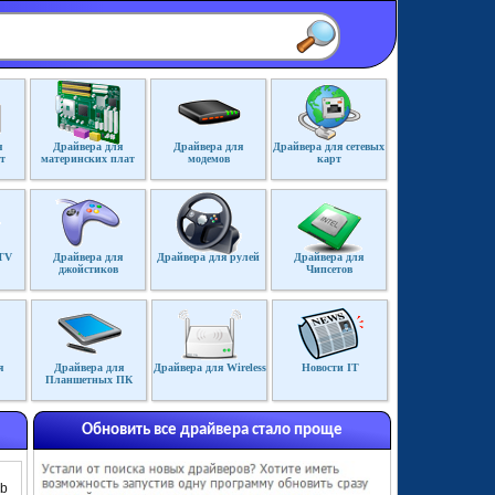
я
Драйвера для
Драйвера для
Драйвера для сетевых
т
материнских плат
модемов
карт
TV
Драйвера для
Драйвера для рулей
Драйвера для
джойстиков
Чипсетов
я
Драйвера для
Драйвера для Wireless
Новости IT
Планшетных ПК
Обновить все драйвера стало проще
Gb