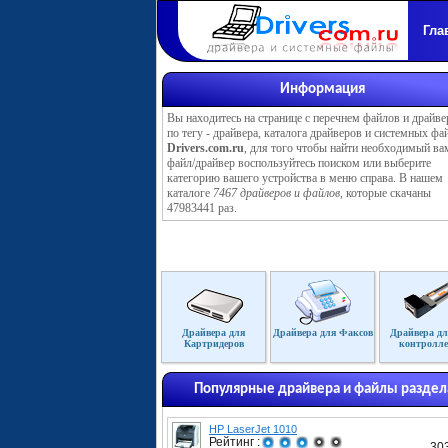
Гла
Информация
Вы находитесь на странице с перечнем файлов и драйве
по тегу - драйвера, каталога драйверов и системных фа
Drivers.com.ru
, для того чтобы найти необходимый ва
файл/драйвер воспользуйтесь поиском или выберите
категорию вашего устройства в меню справа. В нашем
каталоге
7467 драйверов и файлов
, которые скачаны
47983441 раз.
Драйвера для
Драйвера для Факсов
Драйвера дл
Картридеров
контролле
Популярные драйвера и файлы раздел
HP LaserJet 1010
Рейтинг :
30