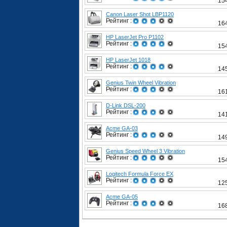
15
Canon Laser Shot LBP1120
Рейтинг :
16
HP LaserJet Pro P1102
Рейтинг :
15
HP LaserJet 1018
Рейтинг :
14
Genius Twin Wheel Vibration
Рейтинг :
16
D-Link DSL-200
Рейтинг :
14
Acme GA-03
Рейтинг :
14
Genius Speed Wheel 3 Vibration
Рейтинг :
15
Logitech Formula Force EX
Рейтинг :
12
Acme GA-05
Рейтинг :
16