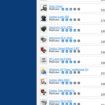
Sven Driver
Рейтинг :
33
Genius iLook 300
Рейтинг :
27
Samsung SCX-4300
Рейтинг :
18
Samsung SCX-4220
Рейтинг :
19
Genius Speed Wheel 3 MT
Рейтинг :
24
HP LaserJet P1005
Рейтинг :
18
Windows XP Пакет драйверов Dri
Рейтинг :
20
Genius iSlim 300X
Рейтинг :
19
Genius Twin Wheel F1
Рейтинг :
20
Samsung SCX-4200
Рейтинг :