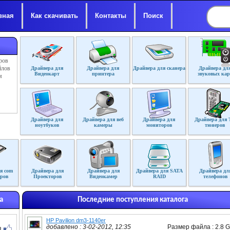
вная
Как скачивать
Контакты
Поиск
ров
йлов
Драйвера для
Драйвера для
Драйвера для сканера
Драйвера дл
Видеокарт
принтера
звуковых кар
м
Драйвера для
Драйвера для веб
Драйвера для
Драйвера для 
ноутбуков
камеры
мониторов
тюнеров
я com
Драйвера для
Драйвера для
Драйвера для SATA
Драйвера дл
ров
Проекторов
Видеокамер
RAID
телефонов
а
Последние поступления каталога
HP Pavilion dm3-1140er
добавлено : 3-02-2012, 12:35
Размер файла : 2.8 
3