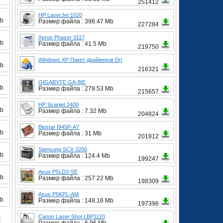
251412
HP LaserJet 1020
Gb
Размер файла : 398.47 Mb
227284
Xerox Phaser 3117
Gb
Размер файла : 41.5 Mb
219750
Windows XP Пакет драйверов Dri
Gb
216321
GIGABYTE GA-8IE
Gb
Размер файла : 279.53 Mb
215657
HP Scanjet 2400
Gb
Размер файла : 7.32 Mb
204824
Biostar I945P-A7
Gb
Размер файла : 31 Mb
201812
Samsung SCX 3200
Gb
Размер файла : 124.4 Mb
199247
Asus P5LD2-SE
Gb
Размер файла : 257.22 Mb
198309
Asus P5KPL-AM
Gb
Размер файла : 148.16 Mb
197396
Canon Laser Shot LBP1120