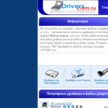
Гла
Информация
Вы находитесь на странице с перечнем файлов и драйве
по тегу - звуковая карта, каталога драйверов и системн
файлов
Drivers.com.ru
, для того чтобы найти необхо
вам файл/драйвер воспользуйтесь поиском или выберит
категорию вашего устройства в меню справа. В нашем
каталоге
7467 драйверов и файлов
, которые скачаны
47976967 раз.
Драйвера для
Драйвера для Факсов
Драйвера дл
Картридеров
контролле
Популярные драйвера и файлы раздел
HP LaserJet 1010
Рейтинг :
30