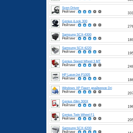
Sven Driver
Рейтинг :
33
Genius iLook 300
Рейтинг :
27
Samsung SCX-4300
Рейтинг :
18
Samsung SCX-4220
Рейтинг :
19
Genius Speed Wheel 3 MT
Рейтинг :
24
HP LaserJet P1005
Рейтинг :
18
Windows XP Пакет драйверов Dri
Рейтинг :
20
Genius iSlim 300X
Рейтинг :
19
Genius Twin Wheel F1
Рейтинг :
20
Samsung SCX-4200
Рейтинг :