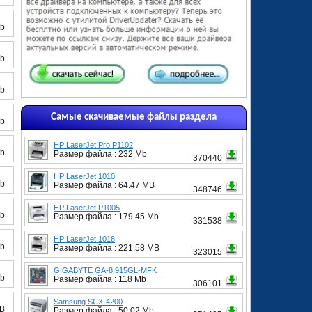
Mb
Mb
Mb
Самые скачиваемые файлы раздела
Mb
HP LaserJet Pro P1102
Mb
Размер файла : 232 Mb
370440
HP LaserJet 1010
Mb
Размер файла : 64.47 MB
348746
HP LaserJet P1005
Mb
Размер файла : 179.45 Mb
331538
HP LaserJet 1018
Mb
Размер файла : 221.58 MB
323015
GIGABYTE GA-8I915GL-MFK
Mb
Размер файла : 118 Mb
306101
Samsung SCX-4200
MB
Размер файла : 50.02 Mb