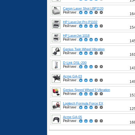
15
Canon Laser Shot LBP1120
Рейтинг :
16
HP LaserJet Pro P1102
Рейтинг :
15
HP LaserJet 1018
Рейтинг :
14
Genius Twin Wheel Vibration
Рейтинг :
16
D-Link DSL-200
Рейтинг :
14
Acme GA-03
Рейтинг :
14
Genius Speed Wheel 3 Vibration
Рейтинг :
15
Logitech Formula Force EX
Рейтинг :
12
Acme GA-05
Рейтинг :
16