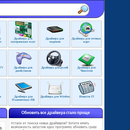
я
Драйвера для
Драйвера для
Драйвера для сетевых
т
материнских плат
модемов
карт
TV
Драйвера для
Драйвера для рулей
Драйвера для
джойстиков
Чипсетов
я
Драйвера для
Драйвера для Wireless
Новости IT
Планшетных ПК
Обновить все драйвера стало проще
Mb