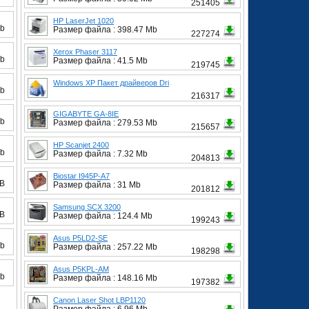
251405
HP LaserJet 1020
Mb
Размер файла : 398.47 Mb
227274
Xerox Phaser 3117
Mb
Размер файла : 41.5 Mb
219745
Windows XP Пакет драйверов Dri
Mb
216317
GIGABYTE GA-8IE
Mb
Размер файла : 279.53 Mb
215657
HP Scanjet 2400
Mb
Размер файла : 7.32 Mb
204813
Biostar I945P-A7
MB
Размер файла : 31 Mb
201812
Samsung SCX 3200
MB
Размер файла : 124.4 Mb
199243
Asus P5LD2-SE
Mb
Размер файла : 257.22 Mb
198298
Asus P5KPL-AM
Mb
Размер файла : 148.16 Mb
197382
Canon Laser Shot LBP1120