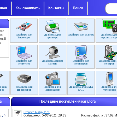
вная
Как скачивать
Контакты
Поиск
ров
ых
Драйвера для
Драйвера для
Драйвера для сканера
Драйвера дл
Видеокарт
принтера
звуковых кар
димый
е
Драйвера для
Драйвера для веб
Драйвера для
Драйвера для 
ноутбуков
камеры
мониторов
тюнеров
я com
Драйвера для
Драйвера для
Драйвера для SATA
Драйвера дл
ров
Проекторов
Видеокамер
RAID
телефонов
а
Последние поступления каталога
Creative Audigy 2 ZS
добавлено : 5-03-2011, 10:33
Размер файла : 37.62 
3