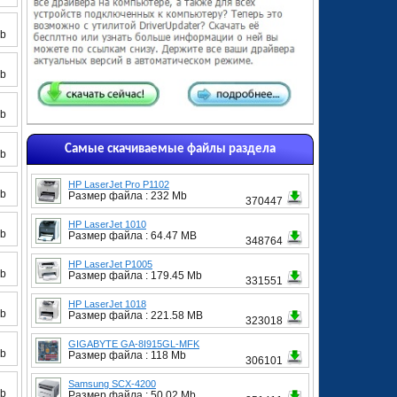
Mb
Mb
Mb
Самые скачиваемые файлы раздела
Mb
HP LaserJet Pro P1102
Mb
Размер файла : 232 Mb
370447
HP LaserJet 1010
Mb
Размер файла : 64.47 MB
348764
HP LaserJet P1005
Mb
Размер файла : 179.45 Mb
331551
HP LaserJet 1018
Mb
Размер файла : 221.58 MB
323018
GIGABYTE GA-8I915GL-MFK
Mb
Размер файла : 118 Mb
306101
Samsung SCX-4200
Mb
Размер файла : 50.02 Mb