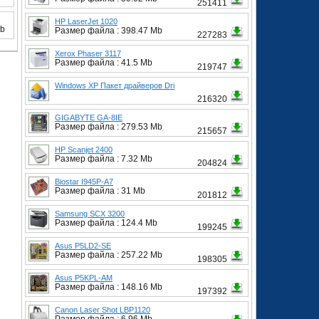
251411
HP LaserJet 1020
Kb
Размер файла : 398.47 Mb
227283
Xerox Phaser 3117
Размер файла : 41.5 Mb
219747
Windows XP Пакет драйверов Dri
216320
GIGABYTE GA-8IE
Размер файла : 279.53 Mb
215657
HP Scanjet 2400
Размер файла : 7.32 Mb
204824
Biostar I945P-A7
Размер файла : 31 Mb
201812
Samsung SCX 3200
Размер файла : 124.4 Mb
199245
Asus P5LD2-SE
Размер файла : 257.22 Mb
198305
Asus P5KPL-AM
Размер файла : 148.16 Mb
197392
Canon Laser Shot LBP1120