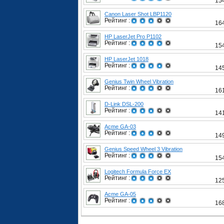
15
Canon Laser Shot LBP1120
Рейтинг :
16
HP LaserJet Pro P1102
Рейтинг :
15
HP LaserJet 1018
Рейтинг :
14
Genius Twin Wheel Vibration
Рейтинг :
16
D-Link DSL-200
Рейтинг :
14
Acme GA-03
Рейтинг :
14
Genius Speed Wheel 3 Vibration
Рейтинг :
15
Logitech Formula Force EX
Рейтинг :
12
Acme GA-05
Рейтинг :
16