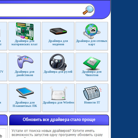
я
Драйвера для
Драйвера для
Драйвера для сетевых
т
материнских плат
модемов
карт
TV
Драйвера для
Драйвера для рулей
Драйвера для
джойстиков
Чипсетов
я
Драйвера для
Драйвера для Wireless
Новости IT
Планшетных ПК
Обновить все драйвера стало проще
Mb