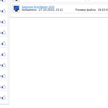
4
Samsung SyncMaster 153V
добавлено : 27-10-2010, 23:11
Размер файла : 28.63 
4
4
5
1
1
9
4
5
8