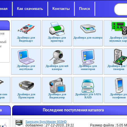
вная
Как скачивать
Контакты
Поиск
ров
Драйвера для
Драйвера для
Драйвера для сканера
Драйвера дл
Видеокарт
принтера
звуковых кар
димый
е
Драйвера для
Драйвера для веб
Драйвера для
Драйвера для 
ноутбуков
камеры
мониторов
тюнеров
я com
Драйвера для
Драйвера для
Драйвера для SATA
Драйвера дл
ров
Проекторов
Видеокамер
RAID
телефонов
а
Последние поступления каталога
Samsung SyncMaster 933HD
добавлено : 27-12-2010, 19:11
Размер файла : 5.05 
3