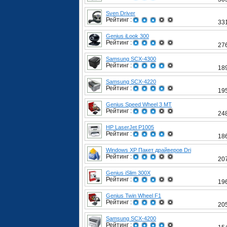
Sven Driver
Рейтинг :
33
Genius iLook 300
Рейтинг :
27
Samsung SCX-4300
Рейтинг :
18
Samsung SCX-4220
Рейтинг :
19
Genius Speed Wheel 3 MT
Рейтинг :
24
HP LaserJet P1005
Рейтинг :
18
Windows XP Пакет драйверов Dri
Рейтинг :
20
Genius iSlim 300X
Рейтинг :
19
Genius Twin Wheel F1
Рейтинг :
20
Samsung SCX-4200
Рейтинг :