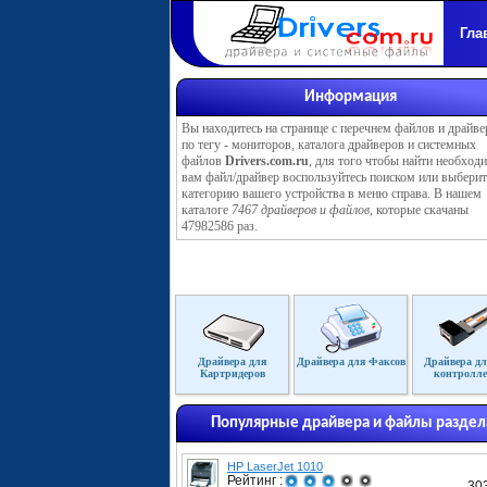
Гла
Информация
Вы находитесь на странице с перечнем файлов и драйве
по тегу - мониторов, каталога драйверов и системных
файлов
Drivers.com.ru
, для того чтобы найти необхо
вам файл/драйвер воспользуйтесь поиском или выберит
категорию вашего устройства в меню справа. В нашем
каталоге
7467 драйверов и файлов
, которые скачаны
47982586 раз.
Драйвера для
Драйвера для Факсов
Драйвера дл
Картридеров
контролле
Популярные драйвера и файлы раздел
HP LaserJet 1010
Рейтинг :
30