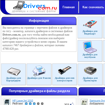
Главная
Как скачивать
Информация
Вы находитесь на странице с перечнем файлов и драйверов
по тегу - монитор, каталога драйверов и системных файлов
Драйвера для
Видеокарт
Drivers.com.ru
, для того чтобы найти необходимый вам
файл/драйвер воспользуйтесь поиском или выберите
категорию вашего устройства в меню справа. В нашем
каталоге
7467 драйверов и файлов
, которые скачаны
47981428 раз.
Драйвера для
ноутбуков
Драйвера для
Драйвера для Факсов
Драйвера для com
Драйвера для
Картридеров
контроллеров
Проекторов
Популярные драйвера и файлы раздела
HP LaserJet 1010
Samsung Syn
Рейтинг :
добавлено :
303