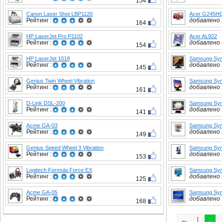
154
Canon Laser Shot LBP1120
Acer G245H
Рейтинг :
добавлено :
164
HP LaserJet Pro P1102
Acer AL922
Рейтинг :
добавлено :
154
HP LaserJet 1018
Samsung Syn
Рейтинг :
добавлено :
145
Genius Twin Wheel Vibration
Samsung Syn
Рейтинг :
добавлено :
161
D-Link DSL-200
Samsung Syn
Рейтинг :
добавлено :
141
Acme GA-03
Samsung Syn
Рейтинг :
добавлено :
149
Genius Speed Wheel 3 Vibration
Samsung Syn
Рейтинг :
добавлено :
153
Logitech Formula Force EX
Samsung Syn
Рейтинг :
добавлено :
125
Acme GA-05
Samsung Sy
Рейтинг :
добавлено :
168
←
1
...