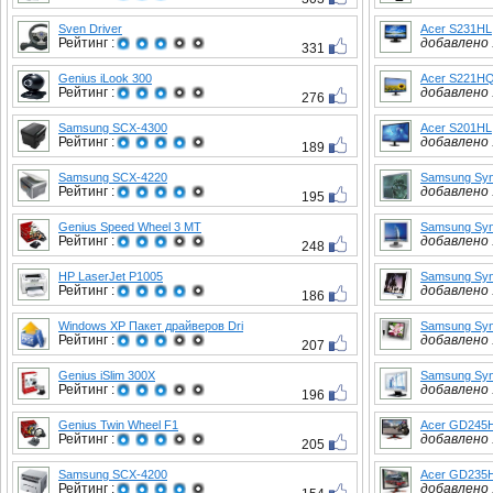
Sven Driver
Acer S231HL
Рейтинг :
добавлено :
331
Genius iLook 300
Acer S221H
Рейтинг :
добавлено :
276
Samsung SCX-4300
Acer S201HL
Рейтинг :
добавлено :
189
Samsung SCX-4220
Samsung Syn
Рейтинг :
добавлено :
195
Genius Speed Wheel 3 MT
Samsung Syn
Рейтинг :
добавлено :
248
HP LaserJet P1005
Samsung Syn
Рейтинг :
добавлено :
186
Windows XP Пакет драйверов Dri
Samsung Sy
Рейтинг :
добавлено :
207
Genius iSlim 300X
Samsung Sy
Рейтинг :
добавлено :
196
Genius Twin Wheel F1
Acer GD245
Рейтинг :
добавлено :
205
Samsung SCX-4200
Acer GD235
Рейтинг :
добавлено :