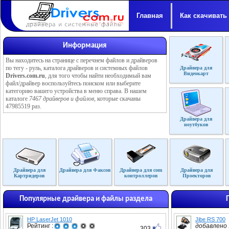
Главная
Как скачивать
Информация
Вы находитесь на странице с перечнем файлов и драйверов
по тегу - руль, каталога драйверов и системных файлов
Драйвера для
Видеокарт
Drivers.com.ru
, для того чтобы найти необходимый вам
файл/драйвер воспользуйтесь поиском или выберите
категорию вашего устройства в меню справа. В нашем
каталоге
7467 драйверов и файлов
, которые скачаны
47985519 раз.
Драйвера для
ноутбуков
Драйвера для
Драйвера для Факсов
Драйвера для com
Драйвера для
Картридеров
контроллеров
Проекторов
Популярные драйвера и файлы раздела
HP LaserJet 1010
Jibe RS 700
Рейтинг :
добавлено :
303