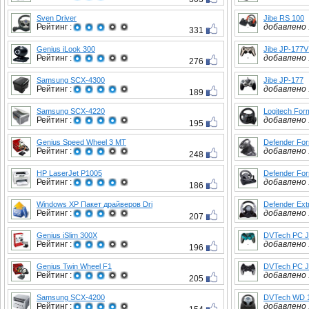
Sven Driver
Jibe RS 100
Рейтинг :
добавлено :
331
Genius iLook 300
Jibe JP-177V
Рейтинг :
добавлено :
276
Samsung SCX-4300
Jibe JP-177
Рейтинг :
добавлено :
189
Samsung SCX-4220
Logitech For
Рейтинг :
добавлено :
195
Genius Speed Wheel 3 MT
Defender For
Рейтинг :
добавлено :
248
HP LaserJet P1005
Defender Fo
Рейтинг :
добавлено :
186
Windows XP Пакет драйверов Dri
Defender Ext
Рейтинг :
добавлено :
207
Genius iSlim 300X
DVTech PC J
Рейтинг :
добавлено :
196
Genius Twin Wheel F1
DVTech PC J
Рейтинг :
добавлено :
205
Samsung SCX-4200
DVTech WD 1
Рейтинг :
добавлено :