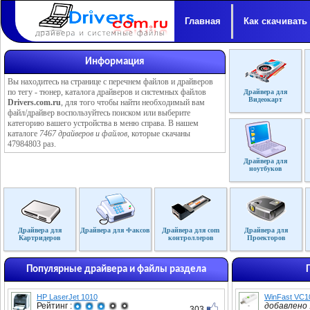
Главная
Как скачивать
Информация
Вы находитесь на странице с перечнем файлов и драйверов
по тегу - тюнер, каталога драйверов и системных файлов
Драйвера для
Видеокарт
Drivers.com.ru
, для того чтобы найти необходимый вам
файл/драйвер воспользуйтесь поиском или выберите
категорию вашего устройства в меню справа. В нашем
каталоге
7467 драйверов и файлов
, которые скачаны
47984803 раз.
Драйвера для
ноутбуков
Драйвера для
Драйвера для Факсов
Драйвера для com
Драйвера для
Картридеров
контроллеров
Проекторов
Популярные драйвера и файлы раздела
HP LaserJet 1010
WinFast VC1
Рейтинг :
добавлено :
303