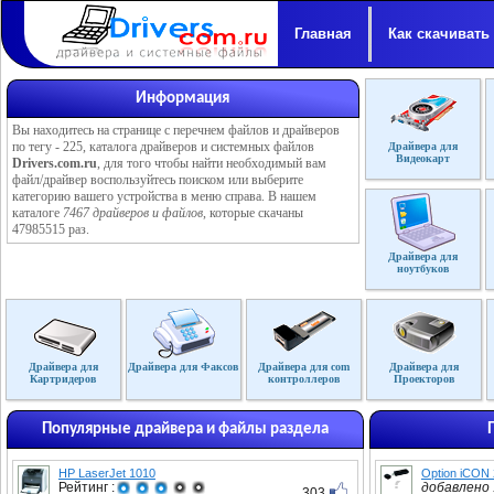
Главная
Как скачивать
Информация
Вы находитесь на странице с перечнем файлов и драйверов
по тегу - 225, каталога драйверов и системных файлов
Драйвера для
Видеокарт
Drivers.com.ru
, для того чтобы найти необходимый вам
файл/драйвер воспользуйтесь поиском или выберите
категорию вашего устройства в меню справа. В нашем
каталоге
7467 драйверов и файлов
, которые скачаны
47985515 раз.
Драйвера для
ноутбуков
Драйвера для
Драйвера для Факсов
Драйвера для com
Драйвера для
Картридеров
контроллеров
Проекторов
Популярные драйвера и файлы раздела
HP LaserJet 1010
Option iCON
Рейтинг :
добавлено :
303