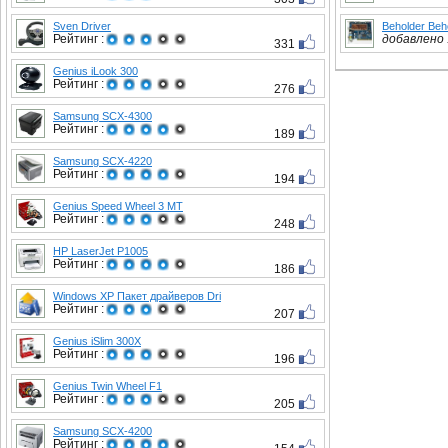
Sven Driver
Beholder Beh
Рейтинг :
добавлено :
331
Genius iLook 300
Рейтинг :
276
Samsung SCX-4300
Рейтинг :
189
Samsung SCX-4220
Рейтинг :
194
Genius Speed Wheel 3 MT
Рейтинг :
248
HP LaserJet P1005
Рейтинг :
186
Windows XP Пакет драйверов Dri
Рейтинг :
207
Genius iSlim 300X
Рейтинг :
196
Genius Twin Wheel F1
Рейтинг :
205
Samsung SCX-4200
Рейтинг :