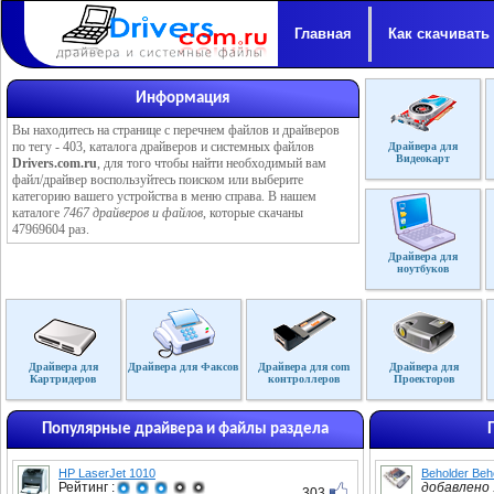
Главная
Как скачивать
Информация
Вы находитесь на странице с перечнем файлов и драйверов
по тегу - 403, каталога драйверов и системных файлов
Драйвера для
Видеокарт
Drivers.com.ru
, для того чтобы найти необходимый вам
файл/драйвер воспользуйтесь поиском или выберите
категорию вашего устройства в меню справа. В нашем
каталоге
7467 драйверов и файлов
, которые скачаны
47969604 раз.
Драйвера для
ноутбуков
Драйвера для
Драйвера для Факсов
Драйвера для com
Драйвера для
Картридеров
контроллеров
Проекторов
Популярные драйвера и файлы раздела
HP LaserJet 1010
Beholder Beh
Рейтинг :
добавлено :
303