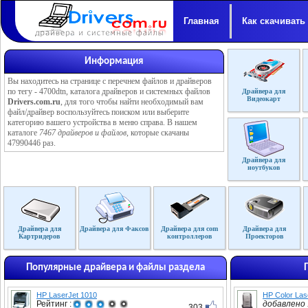
Главная
Как скачивать
Информация
Вы находитесь на странице с перечнем файлов и драйверов
по тегу - 4700dtn, каталога драйверов и системных файлов
Драйвера для
Видеокарт
Drivers.com.ru
, для того чтобы найти необходимый вам
файл/драйвер воспользуйтесь поиском или выберите
категорию вашего устройства в меню справа. В нашем
каталоге
7467 драйверов и файлов
, которые скачаны
47990446 раз.
Драйвера для
ноутбуков
Драйвера для
Драйвера для Факсов
Драйвера для com
Драйвера для
Картридеров
контроллеров
Проекторов
Популярные драйвера и файлы раздела
HP LaserJet 1010
HP Color Las
Рейтинг :
добавлено :
303